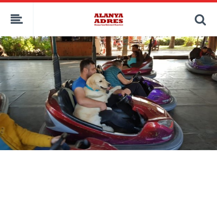
kaçak bahis
deneme bonusu
casino siteleri
canlı bahis siteleri
deneme bonusu veren siteler
bahis siteleri
porno izle