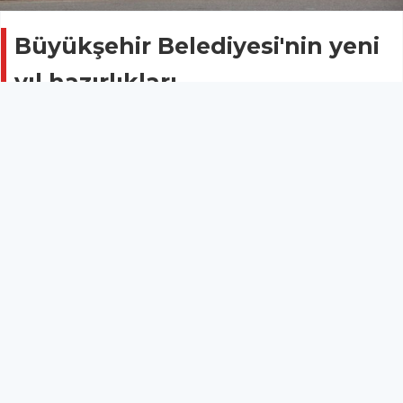
Büyükşehir Belediyesi'nin yeni
yıl hazırlıkları
Gündem
11 Aralık 2019 - 12:06
Antalya Büyükşehir Belediyesi Antalya’yı yeni yıla
hazırlıyor. Kavşak ve caddelerde ışıklandırma
çalışması yapan ekipler, yılbaşı öncesinde Antalya’yı
ışıklandırıcak.
Büyükşehir Belediye Başkanı Muhittin Böcek’in
turizm sektörü temsilcileri ile Ekim ayında
gerçekleştirdiği buluşmada dile getirdiği “Yılbaşında
ışıl ışıl, pırıl pırıl bir Antalya’da yeni yıla hep birlikte
gireceğiz” sözü yerine geliyor. Başkan Böcek’in