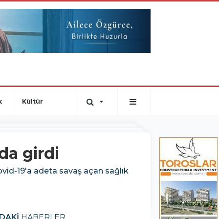
k
Kültür
da girdi
ovid-19'a adeta savaş açan sağlık
DAKİ
HABERLER