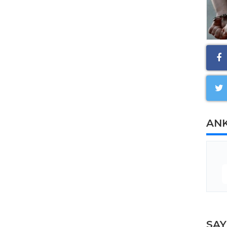
AN
SA