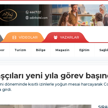
VİDEOLAR
YAZARLAR
por
Turizm
Bölge
Magazin
Eğitim
Sağlı
çıları yeni yıla görev başın
mi döneminde kısıtlı izinlerle yoğun mesai harcayarak C
 girdi.
SIRA