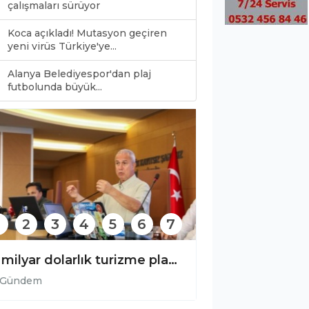
çalışmaları sürüyor
Koca açıkladı! Mutasyon geçiren
yeni virüs Türkiye'ye...
Alanya Belediyespor'dan plaj
0
futbolunda büyük...
2
3
4
5
6
7
17 milyar dolarlık turizme plastik gölgesi!
Gevne’de şenlik 
Gündem
Gündem