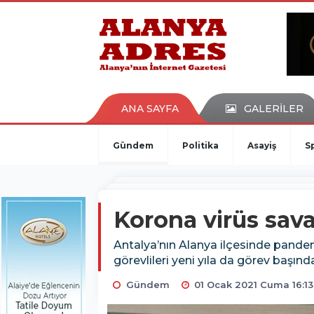
kaçak bahis
deneme bonusu
casino siteleri
canlı bahis siteleri
deneme bonusu veren siteler
bahis siteleri
ANA SAYFA
GALERİLER
porno izle
Gündem
Politika
Asayiş
S
Korona virüs savaş
Antalya’nın Alanya ilçesinde pande
görevlileri yeni yıla da görev başında
Gündem
01 Ocak 2021 Cuma 16:13