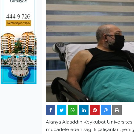
Alanya Alaaddin Keykubat Üniversitesi
mücadele eden sağlık çalışanları, yeni