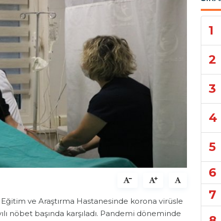
1
2
3
4
5
6
7
 Eğitim ve Araştırma Hastanesinde korona virüsle
 yılı nöbet başında karşıladı. Pandemi döneminde
8