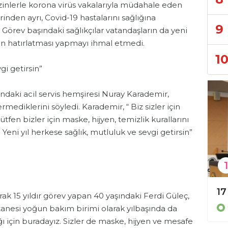
 izinlerle korona virüs vakalarıyla müdahale eden
erinden ayrı, Covid-19 hastalarını sağlığına
9
Görev başındaki sağlıkçılar vatandaşların da yeni
yen hatırlatması yapmayı ihmal etmedi.
1
gi getirsin”
ndaki acil servis hemşiresi Nuray Karademir,
rmediklerini söyledi. Karademir, “ Biz sizler için
ütfen bizler için maske, hijyen, temizlik kurallarını
ni yıl herkese sağlık, mutluluk ve sevgi getirsin”
1
Başkan Tavlı Alanya Kaymakamlığı’nda muhtarlarla buluştu!
2026 Air Badminton Türkiye şampiyonası tamamlandı!
 15 yıldır görev yapan 40 yaşındaki Ferdi Güleç,
Gündem
anesi yoğun bakım birimi olarak yılbaşında da
ığı için buradayız. Sizler de maske, hijyen ve mesafe