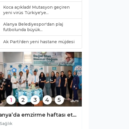
Koca açıkladı! Mutasyon geçiren
yeni virüs Türkiye'ye...
Alanya Belediyespor'dan plaj
futbolunda büyük...
0
Ak Parti'den yeni hastane müjdesi
1
2
3
4
5
Alanya’da emzirme haftası etkinliği!
Sağlık
Sağlık