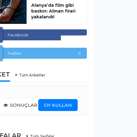
Alanya’da film gibi
baskın: Alman firari
yakalandı!
Facebook
Twitter
0
KET
Tüm Anketler
SONUÇLAR
OY KULLAN
YFALAR
Tüm Sayfalar