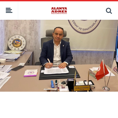
kaçak bahis
deneme bonusu
casino siteleri
canlı bahis siteleri
deneme bonusu veren siteler
bahis siteleri
porno izle