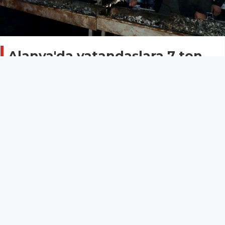
Alanya'da vatandaşlara 7 ton
hamsi ikram edildi
Kültür
01 Aralık 2025 - 11:55
Alanya Kaymakamı Şakir Öner Öztürk, Alanya
Karadenizliler Derneği tarafından düzenlenen Hamsi
Festivali’ne katıldı.
Eski Alanya Belediye Binası arkasında düzenlenen
festivale; Kaymakam Şakir Öner Öztürk, Alanya
Belediye Başkan Vekili Nazmi Zavlak, Alanyaspor
Başkanı Hasan Çavuşoğlu, Alanya Karadenizliler