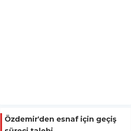
Özdemir'den esnaf için geçiş
süreci talebi