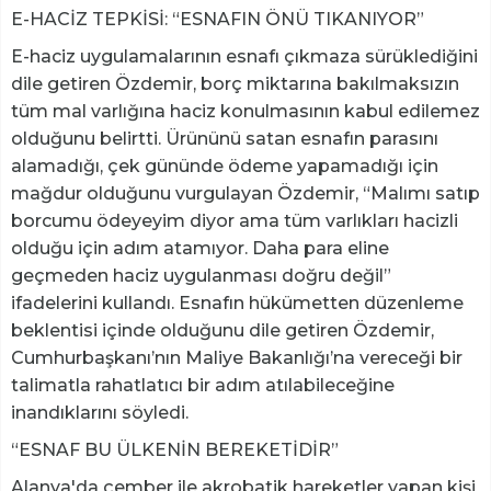
E-HACİZ TEPKİSİ: “ESNAFIN ÖNÜ TIKANIYOR”
E-haciz uygulamalarının esnafı çıkmaza sürüklediğini
dile getiren Özdemir, borç miktarına bakılmaksızın
tüm mal varlığına haciz konulmasının kabul edilemez
olduğunu belirtti. Ürününü satan esnafın parasını
alamadığı, çek gününde ödeme yapamadığı için
mağdur olduğunu vurgulayan Özdemir, “Malımı satıp
borcumu ödeyeyim diyor ama tüm varlıkları hacizli
olduğu için adım atamıyor. Daha para eline
geçmeden haciz uygulanması doğru değil”
ifadelerini kullandı. Esnafın hükümetten düzenleme
beklentisi içinde olduğunu dile getiren Özdemir,
Cumhurbaşkanı’nın Maliye Bakanlığı’na vereceği bir
talimatla rahatlatıcı bir adım atılabileceğine
inandıklarını söyledi.
“ESNAF BU ÜLKENİN BEREKETİDİR”
Alanya'da çember ile akrobatik hareketler yapan kişi