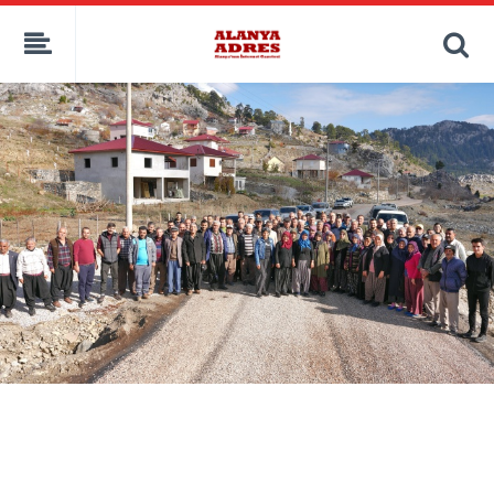
kaçak bahis
deneme bonusu
casino siteleri
canlı bahis siteleri
deneme bonusu veren siteler
bahis siteleri
porno izle