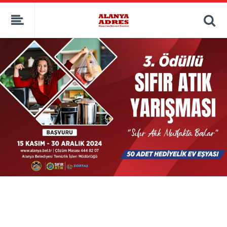
kaçak bahis
deneme bonusu
casino siteleri
canlı bahis siteleri
deneme bonusu veren siteler
bahis siteleri
porno izle