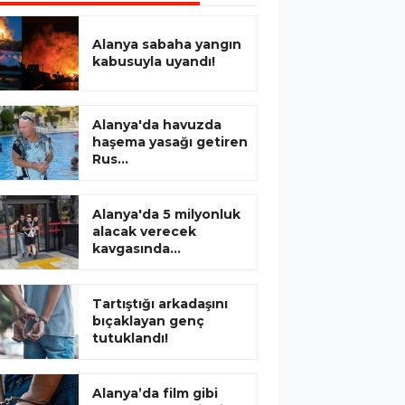
Alanya sabaha yangın
kabusuyla uyandı!
Alanya'da havuzda
haşema yasağı getiren
Rus...
Alanya'da 5 milyonluk
alacak verecek
kavgasında...
Tartıştığı arkadaşını
bıçaklayan genç
tutuklandı!
Alanya’da film gibi