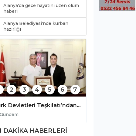
Alanya'da gece hayatını üzen ölüm
haberi
Alanya Belediyesi'nde kurban
0
hazırlığı
2
3
4
5
6
7
Türk Devletleri Teşkilatı’ndan Alanya’ya anlamlı ziyaret!
Gündem
Gündem
 DAKİKA HABERLERİ