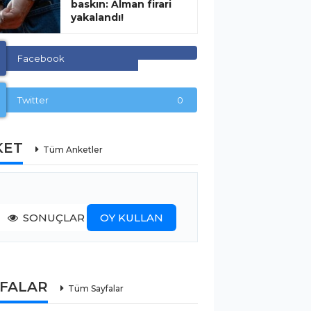
baskın: Alman firari
yakalandı!
Facebook
Twitter
0
KET
Tüm Anketler
SONUÇLAR
OY KULLAN
YFALAR
Tüm Sayfalar