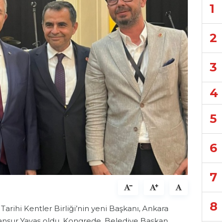
1
2
3
4
5
6
7
8
arihi Kentler Birliği’nin yeni Başkanı, Ankara
nsur Yavaş oldu. Kongrede, Belediye Başkan