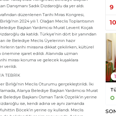
9
an Danışmanı Sadık Dizdaroğlu da yer aldı.
arafından düzenlenen Tarihi Miras Kongresi,
1
irliği’nin 2024 yılı 1. Olağan Meclis Toplantısının
a Belediye Başkan Yardımcısı Murat Levent Koçak
zdaroğlu da katıldı. Türkiye’nin dört bir yanından
rı ile Belediye Meclis Üyelerinin hazır
rlerin tarihi mirasına dikkat çekilirken, kültürel
ın önemine işaret edildi. Alanında uzman
rihi mirası koruma ve gelecek kuşaklara
 verildi.
’A TEBRİK
1
 Birliği’nin Meclis Oturumu gerçekleştirildi. İki
!
Alanya Belediyesi'nden zabıta denetimine ilişkin açıklama!
 oylamada, Alanya Belediye Başkan Yardımcısı Murat
 Belediye Başkanı Osman Tarık Özçelik’in yerine
Gündem
izdaroğlu ise, kendi adına ve aynı zamanda
hittin Böcek’in yerine oy kullandı. Meclis
SON