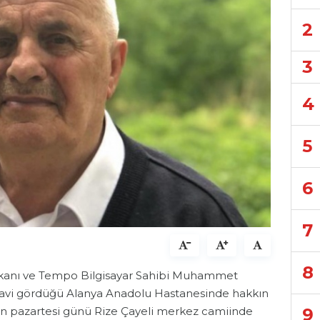
2
3
4
5
6
7
8
aşkanı ve Tempo Bilgisayar Sahibi Muhammet
edavi gördüğü Alanya Anadolu Hastanesinde hakkın
9
an pazartesi günü Rize Çayeli merkez camiinde