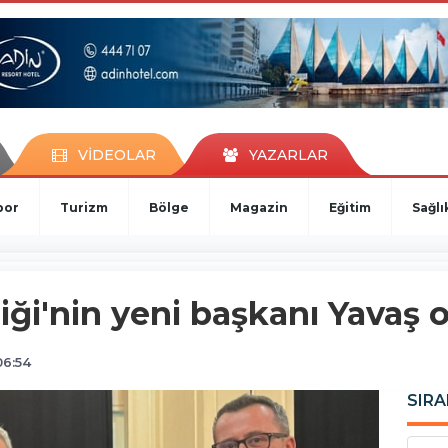
VİDEOLAR
YAZARLAR
por
Turizm
Bölge
Magazin
Eğitim
Sağlı
liği'nin yeni başkanı Yavaş 
06:54
SIRA