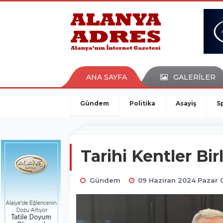
kaçak bahis
deneme bonusu
casino siteleri
canlı bahis siteleri
deneme bonusu veren siteler
bahis siteleri
ANA SAYFA
GALERİLER
porno izle
Gündem
Politika
Asayiş
S
Tarihi Kentler Bir
Gündem
09 Haziran 2024 Pazar 