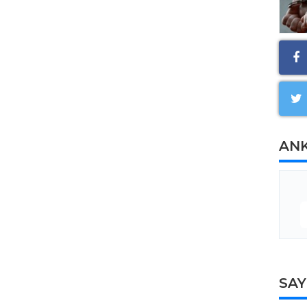
AN
SA