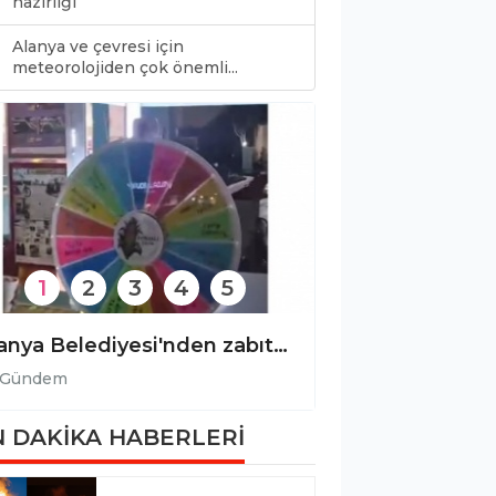
hazırlığı
Alanya ve çevresi için
0
meteorolojiden çok önemli...
1
2
3
4
5
Alanya Belediyesi'nden zabıta denetimine ilişkin açıklama!
Gündem
Gündem
 DAKİKA HABERLERİ