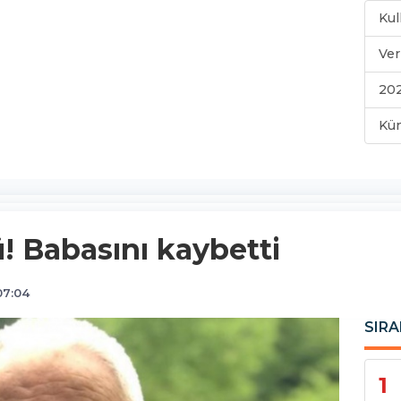
Kul
Ver
202
Kü
! Babasını kaybetti
07:04
SIRA
1