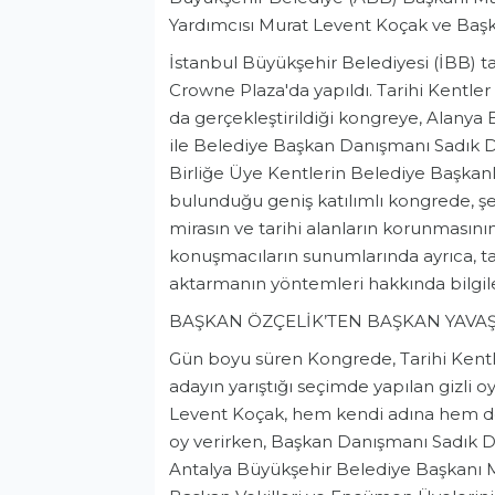
Yardımcısı Murat Levent Koçak ve Başk
İstanbul Büyükşehir Belediyesi (İBB) t
Crowne Plaza'da yapıldı. Tarihi Kentler B
da gerçekleştirildiği kongreye, Alany
ile Belediye Başkan Danışmanı Sadık Di
Birliğe Üye Kentlerin Belediye Başkanla
bulunduğu geniş katılımlı kongrede, şehi
mirasın ve tarihi alanların korunmasın
konuşmacıların sunumlarında ayrıca, ta
aktarmanın yöntemleri hakkında bilgiler
BAŞKAN ÖZÇELİK’TEN BAŞKAN YAVAŞ
Gün boyu süren Kongrede, Tarihi Kentler
Gevne’de şenlik hazırlığı
adayın yarıştığı seçimde yapılan gizli
Levent Koçak, hem kendi adına hem de
Gündem
oy verirken, Başkan Danışmanı Sadık D
Antalya Büyükşehir Belediye Başkanı Mu