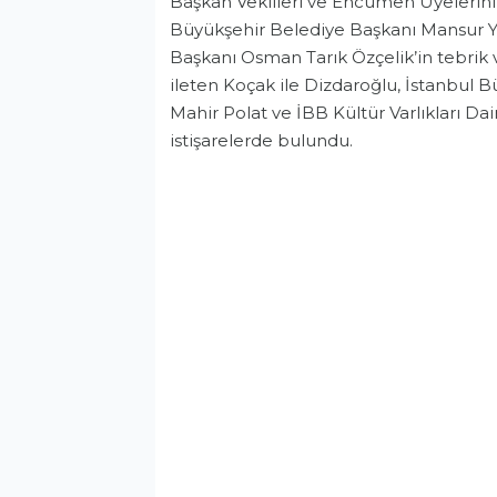
Başkan Vekilleri ve Encümen Üyelerini
Büyükşehir Belediye Başkanı Mansur Yav
Başkanı Osman Tarık Özçelik’in tebrik v
ileten Koçak ile Dizdaroğlu, İstanbul B
Mahir Polat ve İBB Kültür Varlıkları Dai
istişarelerde bulundu.