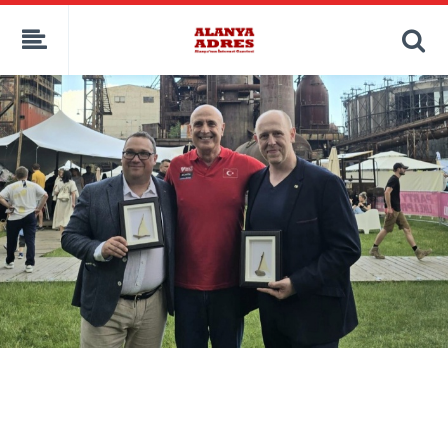
kaçak bahis
deneme bonusu
casino siteleri
canlı bahis siteleri
deneme bonusu veren siteler
bahis siteleri
porno izle