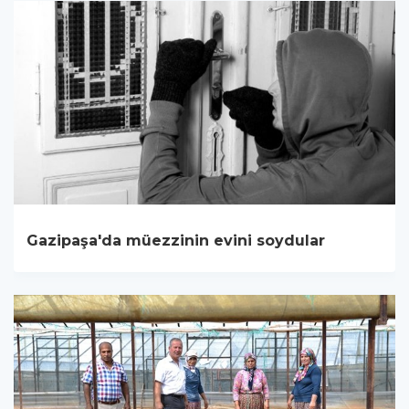
Gazipaşa'da müezzinin evini soydular