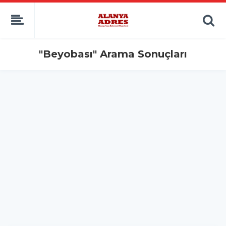
kaçak bahis
deneme bonusu
casino siteleri
canlı bahis siteleri
"Beyobası" Arama Sonuçları
deneme bonusu veren siteler
bahis siteleri
porno izle