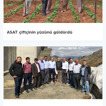
ASAT çiftçinin yüzünü güldürdü