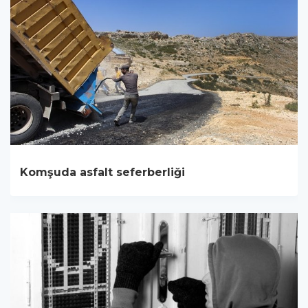
Komşuda asfalt seferberliği