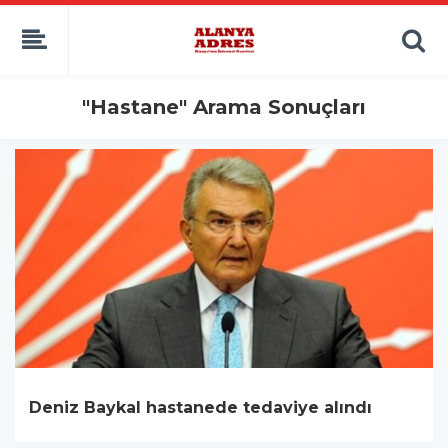
kaçak bahis
deneme bonusu
casino siteleri
canlı bahis siteleri
"Hastane" Arama Sonuçları
deneme bonusu veren siteler
bahis siteleri
porno izle
Deniz Baykal hastanede tedaviye alındı