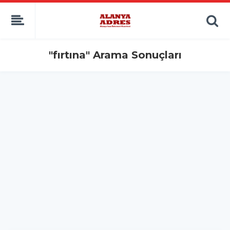
kaçak bahis
deneme bonusu
casino siteleri
canlı bahis siteleri
"fırtına" Arama Sonuçları
deneme bonusu veren siteler
bahis siteleri
porno izle