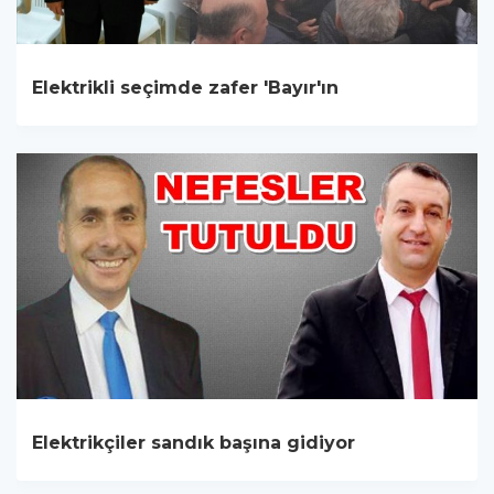
Elektrikli seçimde zafer 'Bayır'ın
Elektrikçiler sandık başına gidiyor