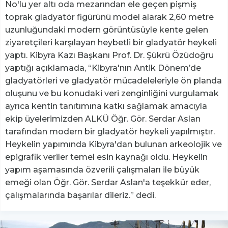
No'lu yer altı oda mezarından ele geçen pişmiş
toprak gladyatör figürünü model alarak 2,60 metre
uzunluğundaki modern görüntüsüyle kente gelen
ziyaretçileri karşılayan heybetli bir gladyatör heykeli
yaptı. Kibyra Kazı Başkanı Prof. Dr. Şükrü Özüdoğru
yaptığı açıklamada, “Kibyra'nın Antik Dönem’de
gladyatörleri ve gladyatör mücadeleleriyle ön planda
oluşunu ve bu konudaki veri zenginliğini vurgulamak
ayrıca kentin tanıtımına katkı sağlamak amacıyla
ekip üyelerimizden ALKÜ Öğr. Gör. Serdar Aslan
tarafından modern bir gladyatör heykeli yapılmıştır.
Heykelin yapımında Kibyra'dan bulunan arkeolojik ve
epigrafik veriler temel esin kaynağı oldu. Heykelin
yapım aşamasında özverili çalışmaları ile büyük
emeği olan Öğr. Gör. Serdar Aslan'a teşekkür eder,
çalışmalarında başarılar dileriz.” dedi.