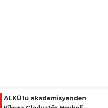
ALKÜ'lü akademisyenden
Kibyra Gladyatör Heykeli