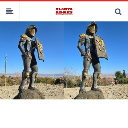
kaçak bahis
deneme bonusu
casino siteleri
canlı bahis siteleri
deneme bonusu veren siteler
bahis siteleri
porno izle