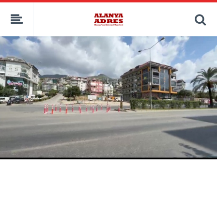
kaçak bahis
deneme bonusu
casino siteleri
canlı bahis siteleri
deneme bonusu veren siteler
bahis siteleri
porno izle