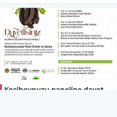
Keçiboynuzu paneline davet
Ekonomi
03 Eylül 2025 - 21:13