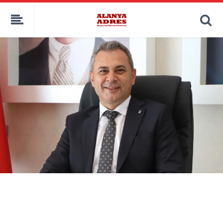
kaçak bahis
deneme bonusu
casino siteleri
canlı bahis siteleri
deneme bonusu veren siteler
bahis siteleri
porno izle