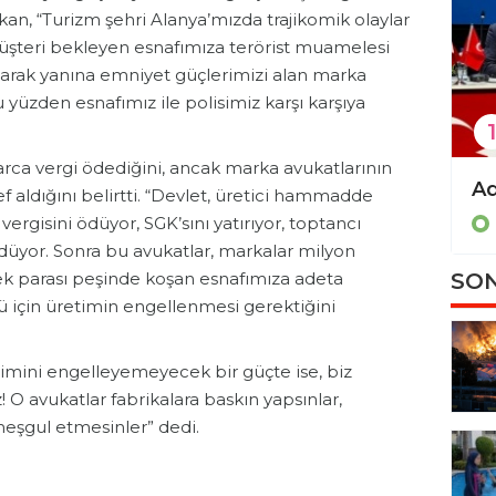
an, “Turizm şehri Alanya’mızda trajikomik olaylar
şteri bekleyen esnafımıza terörist muamelesi
rak yanına emniyet güçlerimizi alan marka
u yüzden esnafımız ile polisimiz karşı karşıya
1
rca vergi ödediğini, ancak marka avukatlarının
CHP'de Kamacı görevden alındı, Şahin atandı
 aldığını belirtti. “Devlet, üretici hammadde
Politika
P
 vergisini ödüyor, SGK’sını yatırıyor, toptancı
ödüyor. Sonra bu avukatlar, markalar milyon
SON
ek parası peşinde koşan esnafımıza adeta
 için üretimin engellenmesi gerektiğini
mini engelleyemeyecek bir güçte ise, biz
! O avukatlar fabrikalara baskın yapsınlar,
meşgul etmesinler” dedi.