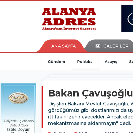
kaçak bahis
deneme bonusu
casino siteleri
canlı bahis siteleri
deneme bonusu veren siteler
bahis siteleri
ANA SAYFA
GALERİLER
porno izle
Gündem
Politika
Asayiş
S
Bakan Çavuşoğlu
Dışişleri Bakanı Mevlüt Çavuşoğlu
gördüğümüz gibi dostlarımızı da u
ittifakını zehirleyecekler. Ancak el
mekanizmasına aldanmayın" dedi.