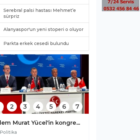
Serebral palsi hastası Mehmet’e
sürpriz
Alanyaspor'un yeni stoperi o oluyor
0
Parkta erkek cesedi bulundu
2
3
4
5
6
7
Yücel’den Türkdoğan’a hayırlı olsun ziyareti!
Politika
Politika