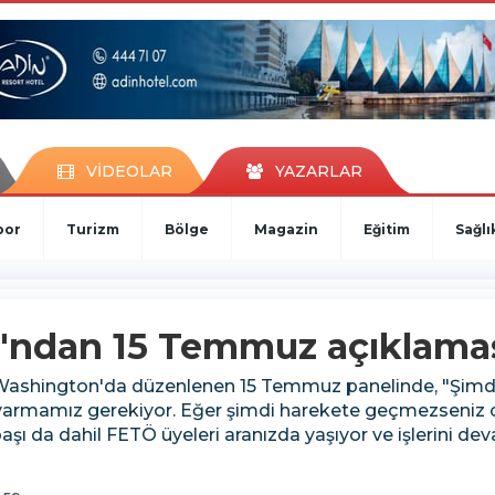
VİDEOLAR
YAZARLAR
por
Turizm
Bölge
Magazin
Eğitim
Sağlı
'ndan 15 Temmuz açıklama
, Washington'da düzenlenen 15 Temmuz panelinde, "Şimd
yarmamız gerekiyor. Eğer şimdi harekete geçmezseniz 
ebaşı da dahil FETÖ üyeleri aranızda yaşıyor ve işlerini d