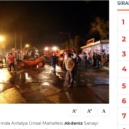
SIRA
1
2
3
4
5
6
7
larında Antalya Ünsal Mahallesi
Akdeniz
Sanayi