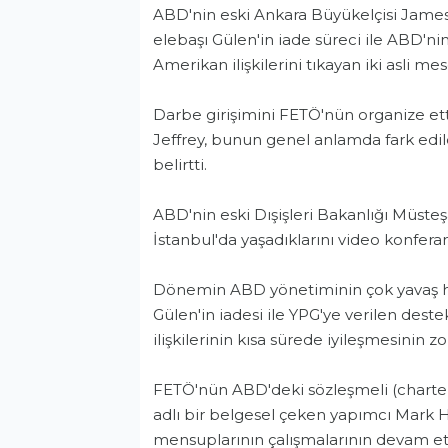
ABD'nin eski Ankara Büyükelçisi Jame
elebaşı Gülen'in iade süreci ile ABD'ni
Amerikan ilişkilerini tıkayan iki asli m
Darbe girişimini FETÖ'nün organize e
Jeffrey, bunun genel anlamda fark ed
belirtti.
ABD'nin eski Dışişleri Bakanlığı Müsteş
İstanbul'da yaşadıklarını video konferan
Dönemin ABD yönetiminin çok yavaş ha
Gülen'in iadesi ile YPG'ye verilen des
ilişkilerinin kısa sürede iyileşmesinin zo
FETÖ'nün ABD'deki sözleşmeli (charter)
adlı bir belgesel çeken yapımcı Mark H
mensuplarının çalışmalarının devam ettiğ