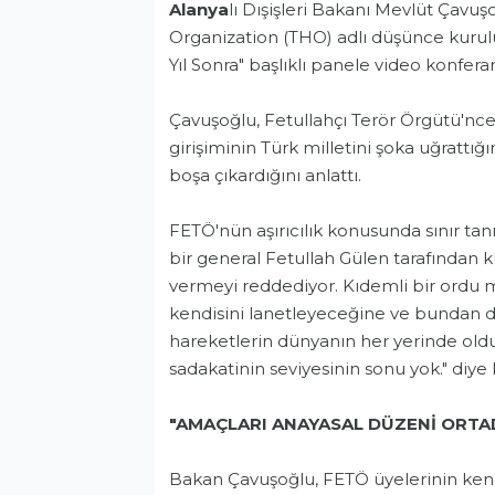
Alanya
lı Dışişleri Bakanı Mevlüt Çavu
Organization (THO) adlı düşünce kuru
Yıl Sonra" başlıklı panele video konfera
Çavuşoğlu, Fetullahçı Terör Örgütü'nce
girişiminin Türk milletini şoka uğrattığı
boşa çıkardığını anlattı.
FETÖ'nün aşırıcılık konusunda sınır tanı
bir general Fetullah Gülen tarafından k
vermeyi reddediyor. Kıdemli bir ordu m
kendisini lanetleyeceğine ve bundan d
hareketlerin dünyanın her yerinde oldu
sadakatinin seviyesinin sonu yok." diye
"AMAÇLARI ANAYASAL DÜZENİ ORTA
Bakan Çavuşoğlu, FETÖ üyelerinin kendi çı