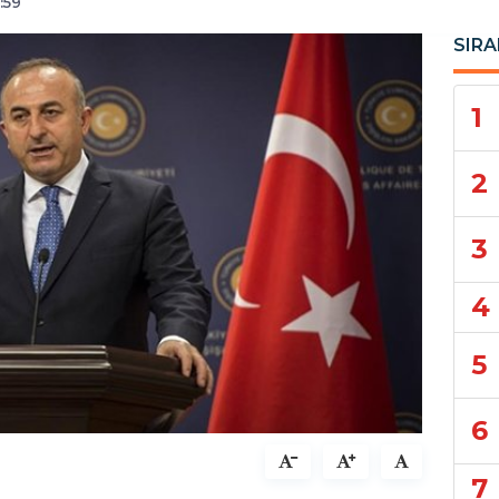
:59
SIRA
1
2
3
4
5
6
7