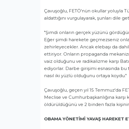
Çavuşoğlu, FETÖ'nün okullar yoluyla Tür
aldattığını vurgulayarak, şunları dile get
"Şimdi onların gerçek yüzünü gördüğüm
Eğer şimdi harekete geçmezseniz onlar
zehirleyecekler. Ancak elebaşı da dahil
ettiriyor. Onların propaganda mekaniz
vaiz olduğunu ve radikalizme karşı Batı
ediyorlar. Darbe girişimi esnasında bu t
nasıl iki yüzlü olduğunu ortaya koydu."
Çavuşoğlu, geçen yıl 15 Temmuz'da FETÖ'
Meclise ve Cumhurbaşkanlığına karşı ku
öldürüldüğünü ve 2 binden fazla kişinin
OBAMA YÖNETİMİ YAVAŞ HAREKET ET