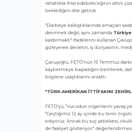
rahatlıkla ihlal edebileceğinin altını çi
beklediğini dile getirdi.
"Darbeye kalkıştıklarında amaçları sad
devirmek değil, aynı zamanda
Türkiye
kaldırmaktı" ifadelerini kullanan Çavu
gizleyerek devletin, iş dünyasının, medy
Çavuşoğlu, FETÖ'nün 15 Temmuz darbe g
kaybetmeye başladığını belirterek, daha 
bilgilere ulaştıklarını anlattı.
"TÜRK-AMERİKAN İTTİFAKINI ZEHİR
FETÖ'yü, "vücudun organlarını yavaş ya
"Geçtiğimiz 12 ay içinde bu terör örg
ediyoruz. Ancak bu suç şebekesi, okullar
de faaliyet gösteriyor." değerlendirme