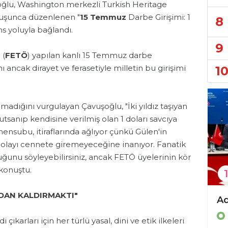
şoğlu, Washington merkezli Turkish Heritage
luşunca düzenlenen "
15 Temmuz
Darbe Girişimi: 1
8
ns yoluyla bağlandı.
9
 (
FETÖ
) yapılan kanlı 15 Temmuz darbe
nı ancak dirayet ve ferasetiyle milletin bu girişimi
1
madığını vurgulayan Çavuşoğlu, "İki yıldız taşıyan
utsanıp kendisine verilmiş olan 1 doları savcıya
ensubu, itiraflarında ağlıyor çünkü Gülen'in
olayı cennete giremeyeceğine inanıyor. Fanatik
ğunu söyleyebilirsiniz, ancak FETÖ üyelerinin kör
 konuştu.
1
DAN KALDIRMAKTI"
CHP'de Kamacı görevden alındı, Şahin atandı
Politika
karları için her türlü yasal, dini ve etik ilkeleri