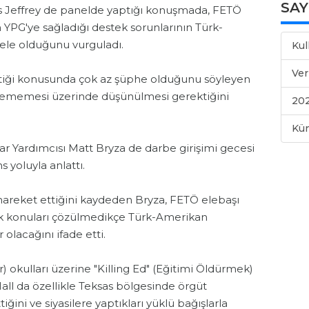
SA
s Jeffrey de panelde yaptığı konuşmada, FETÖ
n YPG'ye sağladığı destek sorunlarının Türk-
esele olduğunu vurguladı.
Kul
Ver
ttiği konusunda çok az şüphe olduğunu söyleyen
ilememesi üzerinde düşünülmesi gerektiğini
202
Kü
ar Yardımcısı Matt Bryza de darbe girişimi gecesi
s yoluyla anlattı.
reket ettiğini kaydeden Bryza, FETÖ elebaşı
tek konuları çözülmedikçe Türk-Amerikan
r olacağını ifade etti.
 okulları üzerine "Killing Ed" (Eğitimi Öldürmek)
all da özellikle Teksas bölgesinde örgüt
ini ve siyasilere yaptıkları yüklü bağışlarla