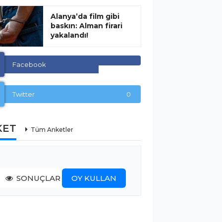
Alanya’da film gibi
baskın: Alman firari
yakalandı!
Facebook
Twitter
0
KET
Tüm Anketler
SONUÇLAR
OY KULLAN