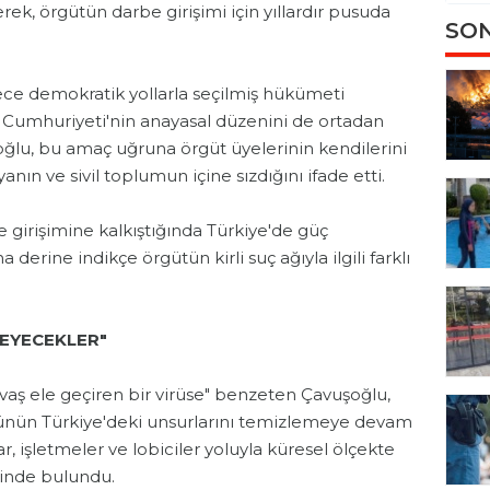
zerek, örgütün darbe girişimi için yıllardır pusuda
SON
ece demokratik yollarla seçilmiş hükümeti
Cumhuriyeti'nin anayasal düzenini de ortadan
şoğlu, bu amaç uğruna örgüt üyelerinin kendilerini
anın ve sivil toplumun içine sızdığını ifade etti.
irişimine kalkıştığında Türkiye'de güç
derine indikçe örgütün kirli suç ağıyla ilgili farklı
LEYECEKLER"
vaş ele geçiren bir virüse" benzeten Çavuşoğlu,
ütünün Türkiye'deki unsurlarını temizlemeye devam
, işletmeler ve lobiciler yoluyla küresel ölçekte
sinde bulundu.