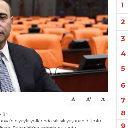
1
2
3
4
5
6
7
8
çağrı
anya’nın yayla yollarında sık sık yaşanan ölümlü
9
ltyapı Bakanlığı’na çağrıda bulundu.