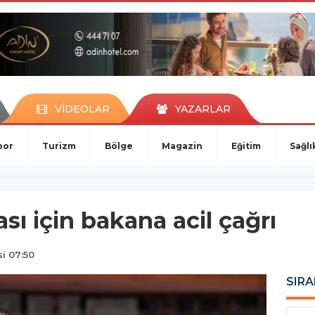
VİDEOLAR
YAZARLAR
por
Turizm
Bölge
Magazin
Eğitim
Sağlı
ı için bakana acil çağrı
i 07:50
SIRA