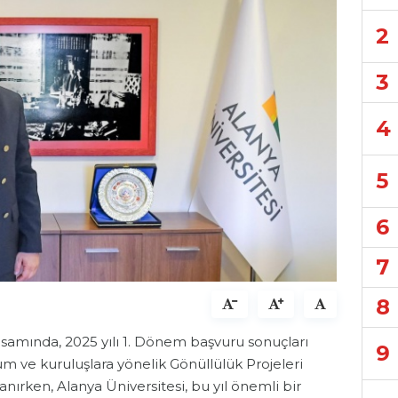
2
3
4
5
6
7
8
amında, 2025 yılı 1. Dönem başvuru sonuçları
9
rum ve kuruluşlara yönelik Gönüllülük Projeleri
ırken, Alanya Üniversitesi, bu yıl önemli bir