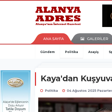
kaçak bahis
deneme bonusu
casino siteleri
canlı bahis siteleri
deneme bonusu veren siteler
bahis siteleri
ANA SAYFA
GALERİLER
porno izle
Gündem
Politika
Asayiş
S
Kaya'dan Kuşyuvas
Politika
04 Ağustos 2025 Pazartes