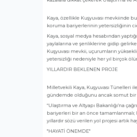
Kaya, özellikle Kuşyuvası mevkiinde bu
koruma bariyerlerinin yetersizliğinin c
Kaya, sosyal medya hesabından yaptığı
yaylalarına ve şenliklerine gidip gelir
Kuşyuvası mevkii, uçurumların yüksekliğ
yetersizliği nedeniyle her yıl birçok öl
YILLARDIR BEKLENEN PROJE
Milletvekili Kaya, Kuşyuvası Tünelleri il
gündemde olduğunu ancak somut bir adı
“Ulaştırma ve Altyapı Bakanlığı’na ça
bariyerleri bir an önce tamamlanmalı; 
yıllardır sözü verilen yol projesi artık ha
"HAYATİ ÖNEMDE"