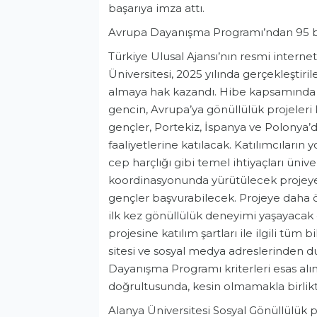
başarıya imza attı.
Avrupa Dayanışma Programı’ndan 95 b
Türkiye Ulusal Ajansı’nın resmi interne
Üniversitesi, 2025 yılında gerçekleştiri
almaya hak kazandı. Hibe kapsamında T
gencin, Avrupa’ya gönüllülük projeler
gençler, Portekiz, İspanya ve Polonya’
faaliyetlerine katılacak. Katılımcıların 
cep harçlığı gibi temel ihtiyaçları üniv
koordinasyonunda yürütülecek projeye, 
gençler başvurabilecek. Projeye daha ö
ilk kez gönüllülük deneyimi yaşayacak
projesine katılım şartları ile ilgili tüm
sitesi ve sosyal medya adreslerinden du
Dayanışma Programı kriterleri esas alın
doğrultusunda, kesin olmamakla birlikt
Alanya Üniversitesi Sosyal Gönüllülük pr