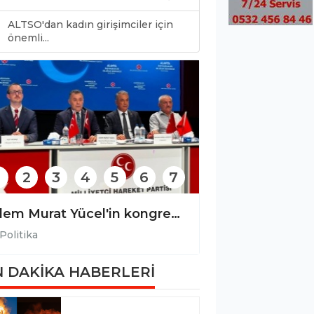
ALTSO'dan kadın girişimciler için
0
önemli...
2
3
4
5
6
7
Yücel’den Türkdoğan’a hayırlı olsun ziyareti!
Politika
 DAKİKA HABERLERİ