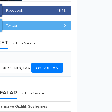
Facebook
18.7B
Twitter
0
KET
Tüm Anketler
SONUÇLAR
OY KULLAN
YFALAR
Tüm Sayfalar
lanıcı ve Gizlilik Sözleşmesi