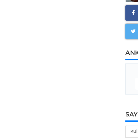
AN
SA
Kul