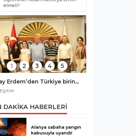
0
etmeli?
1
2
3
4
5
Eray Erdem’den Türkiye birincilerine anlamlı destek!
Türkiye birincisi öğrencisini ödüllendirdi!
Eğitim
Eğit
 DAKİKA HABERLERİ
Alanya sabaha yangın
kabusuyla uyandı!