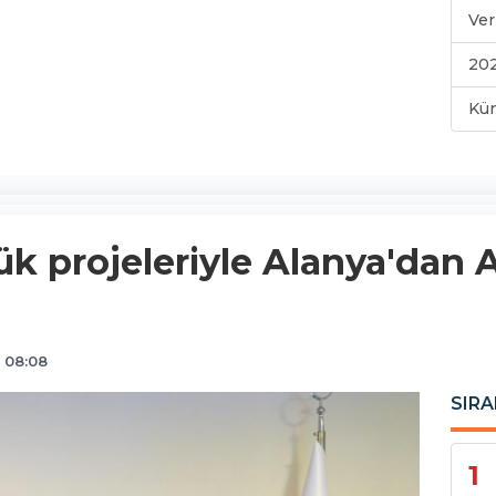
Ver
202
Kü
ük projeleriyle Alanya'dan 
 08:08
SIRA
1