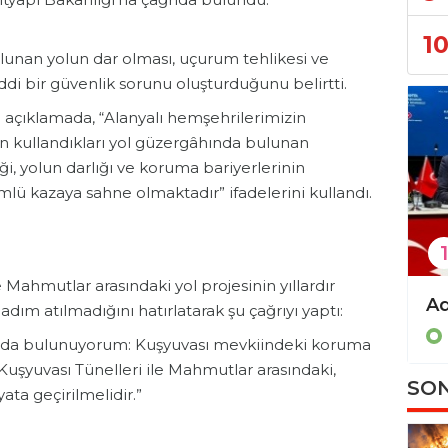
1
lunan yolun dar olması, uçurum tehlikesi ve
iddi bir güvenlik sorunu oluşturduğunu belirtti.
 açıklamada, “Alanyalı hemşehrilerimizin
ken kullandıkları yol güzergâhında bulunan
i, yolun darlığı ve koruma bariyerlerinin
ümlü kazaya sahne olmaktadır” ifadelerini kullandı.
1
e Mahmutlar arasındaki yol projesinin yıllardır
CHP'de Kamacı görevden alındı, Şahin atandı
m atılmadığını hatırlatarak şu çağrıyı yaptı:
Politika
Politika
ğrıda bulunuyorum: Kuşyuvası mevkiindeki koruma
Kuşyuvası Tünelleri ile Mahmutlar arasındaki,
SON
yata geçirilmelidir.”