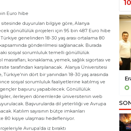
1
in Euro hibe
t sitesinde duyurulan bilgiye göre, Alanya
lecek gönüllülük projeleri için 95 bin 487 Euro hibe
ürkiye genelinden 18-30 yaş arası ortalama 80
i kapsamında gönderilmesi sağlanacak. Burada
daki sosyal sorumluluk temelli gönüllülük
yol masrafları, konaklama, yemek, sağlık sigortası ve
ersite tarafından karşılanacak. Alanya Üniversitesi
Türkiye’nin dört bir yanından 18-30 yaş arasında
nce sosyal sorumluluk faaliyetlerine katılmış ve
Eğitim
 gençler başvuru yapabilecek. Gönüllülük
 bilgiler, ilerleyen dönemlerde üniversitenin web
SON
yurulacak. Başvurularda dil yeterliliği ve Avrupa
acak. Katılım sayısının bütçe imkanları
e 80 kişiye ulaşması hedefleniyor.
ojeleriyle Avrupa’da iz bıraktı