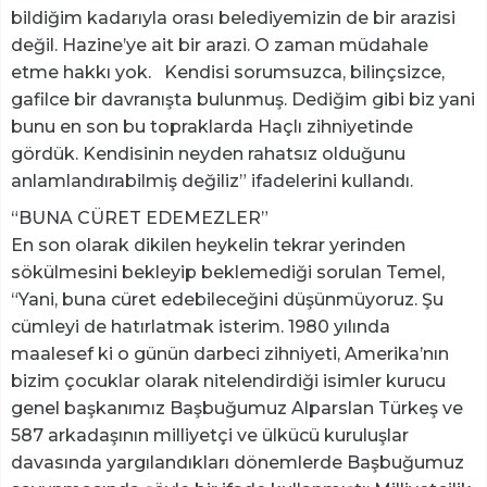
bildiğim kadarıyla orası belediyemizin de bir arazisi
değil. Hazine’ye ait bir arazi. O zaman müdahale
etme hakkı yok. Kendisi sorumsuzca, bilinçsizce,
gafilce bir davranışta bulunmuş. Dediğim gibi biz yani
bunu en son bu topraklarda Haçlı zihniyetinde
gördük. Kendisinin neyden rahatsız olduğunu
anlamlandırabilmiş değiliz” ifadelerini kullandı.
“BUNA CÜRET EDEMEZLER”
En son olarak dikilen heykelin tekrar yerinden
sökülmesini bekleyip beklemediği sorulan Temel,
“Yani, buna cüret edebileceğini düşünmüyoruz. Şu
cümleyi de hatırlatmak isterim. 1980 yılında
maalesef ki o günün darbeci zihniyeti, Amerika’nın
bizim çocuklar olarak nitelendirdiği isimler kurucu
genel başkanımız Başbuğumuz Alparslan Türkeş ve
587 arkadaşının milliyetçi ve ülkücü kuruluşlar
davasında yargılandıkları dönemlerde Başbuğumuz