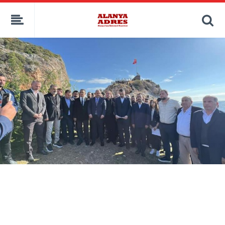
kaçak bahis
deneme bonusu
casino siteleri
canlı bahis siteleri
deneme bonusu veren siteler
bahis siteleri
porno izle