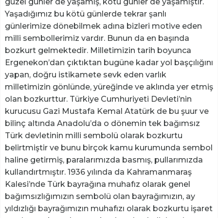
güzel günler de yaşamış, kötü günler de yaşamıştır.
Yaşadığımız bu kötü günlerde tekrar şanlı
günlerimize dönebilmek adına bizleri motive eden
milli sembollerimiz vardır. Bunun da en başında
bozkurt gelmektedir. Milletimizin tarih boyunca
Ergenekon’dan çıktıktan bugüne kadar yol başçılığını
yapan, doğru istikamete sevk eden varlık
milletimizin gönlünde, yüreğinde ve aklında yer etmiş
olan bozkurttur. Türkiye Cumhuriyeti Devleti’nin
kurucusu Gazi Mustafa Kemal Atatürk de bu şuur ve
bilinç altında Anadolu’da o dönemin tek bağımsız
Türk devletinin milli sembolü olarak bozkurtu
belirtmiştir ve bunu birçok kamu kurumunda sembol
haline getirmiş, paralarımızda basmış, pullarımızda
kullandırtmıştır. 1936 yılında da Kahramanmaraş
Kalesi’nde Türk bayrağına muhafız olarak genel
bağımsızlığımızın sembolü olan bayrağımızın, ay
yıldızlığı bayrağımızın muhafızı olarak bozkurtu işaret