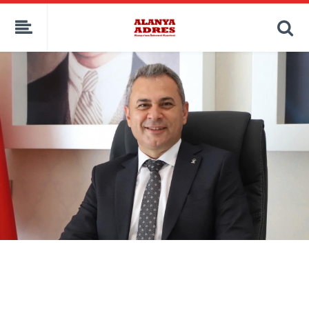
kaçak bahis
deneme bonusu
casino siteleri
canlı bahis siteleri
deneme bonusu veren siteler
bahis siteleri
porno izle