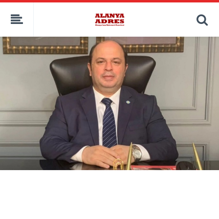
kaçak bahis
deneme bonusu
casino siteleri
canlı bahis siteleri
deneme bonusu veren siteler
bahis siteleri
porno izle