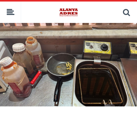
kaçak bahis
deneme bonusu
casino siteleri
canlı bahis siteleri
deneme bonusu veren siteler
bahis siteleri
porno izle