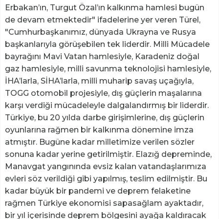
Erbakan’ın, Turgut Özal’ın kalkınma hamlesi bugün
de devam etmektedir" ifadelerine yer veren Türel,
"Cumhurbaşkanımız, dünyada Ukrayna ve Rusya
başkanlarıyla görüşebilen tek liderdir. Milli Mücadele
bayrağını Mavi Vatan hamlesiyle, Karadeniz doğal
gaz hamlesiyle, milli savunma teknolojisi hamlesiyle,
İHA’larla, SİHA’larla, milli muharip savaş uçağıyla,
TOGG otomobil projesiyle, dış güçlerin maşalarına
karşı verdiği mücadeleyle dalgalandırmış bir liderdir.
Türkiye, bu 20 yılda darbe girişimlerine, dış güçlerin
oyunlarına rağmen bir kalkınma dönemine imza
atmıştır. Bugüne kadar milletimize verilen sözler
sonuna kadar yerine getirilmiştir. Elazığ depreminde,
Manavgat yangınında evsiz kalan vatandaşlarımıza
evleri söz verildiği gibi yapılmış, teslim edilmiştir. Bu
kadar büyük bir pandemi ve deprem felaketine
rağmen Türkiye ekonomisi sapasağlam ayaktadır,
bir yıl içerisinde deprem bölgesini ayağa kaldıracak