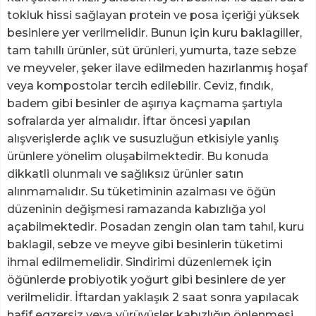
tokluk hissi sağlayan protein ve posa içeriği yüksek
besinlere yer verilmelidir. Bunun için kuru baklagiller,
tam tahıllı ürünler, süt ürünleri, yumurta, taze sebze
ve meyveler, şeker ilave edilmeden hazırlanmış hoşaf
veya kompostolar tercih edilebilir. Ceviz, fındık,
badem gibi besinler de aşırıya kaçmama şartıyla
sofralarda yer almalıdır. İftar öncesi yapılan
alışverişlerde açlık ve susuzluğun etkisiyle yanlış
ürünlere yönelim oluşabilmektedir. Bu konuda
dikkatli olunmalı ve sağlıksız ürünler satın
alınmamalıdır. Su tüketiminin azalması ve öğün
düzeninin değişmesi ramazanda kabızlığa yol
açabilmektedir. Posadan zengin olan tam tahıl, kuru
baklagil, sebze ve meyve gibi besinlerin tüketimi
ihmal edilmemelidir. Sindirimi düzenlemek için
öğünlerde probiyotik yoğurt gibi besinlere de yer
verilmelidir. İftardan yaklaşık 2 saat sonra yapılacak
hafif egzersiz veya yürüyüşler kabızlığın önlenmesi