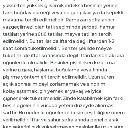
yükselten yüksek glisemik indeksli besinler yerine
tam buğday ekmeği veya bulgur pilavı ya da kepekli
makarna tercih edilmelidir. Ramazan sofralarının
vazgeçilmezi olan tatlı seçiminde şerbetli hamur
tatlıları yerine sütlü tatlılar, meyve tatlıları tercih
edilmelidir. Bu tatlılar da iftarda değil iftardan 1-2
saat sonra tüketilmelidir. Benzer şekilde meyve
tüketimi de iftar sofrasında değil iftardan sonraki ara
öğünlerde olmalıdır. Besinler pişirilirken kızartma
yerine ızgara, haşlama, buğulama veya fırında
pişirme yöntemleri tercih edilmelidir. Uzun süren
açlık sonrası mideyi zorlamamak ve sindirimi
kolaylaştırmak için yemekler yavaş ve iyice
çiğnenerek tüketilmelidir. Zinde kalabilmek için farklı
besin ögelerinin vücuda yeterli düzeyde alınması
şarttır. Bu nedenle öğünlerde besin çeşitliliğine önem
verilmelidir. İftar ve sahur sofralarında genel olarak
kan şekerini hızlı yükseltmeyen besinler ile uzun süre