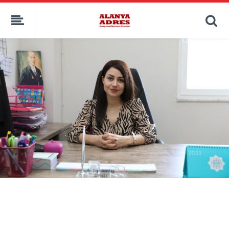
kaçak bahis
deneme bonusu
casino siteleri
canlı bahis siteleri
deneme bonusu veren siteler
bahis siteleri
porno izle