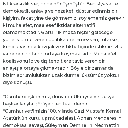
istikrarsızlık seçimine dönüşmüştür. Ben siyasette
demokratik anlayış ve nezaketi düstur edinmiş bir
kişiyim, fakat yine de görmemiz, söylememiz gerekir
ki muhalefet, maalesef iktidar alternatifi
olamamaktadır. 6 artı 1’lik masa hiçbir geleceğe
yönelik umut veren politika üretemezken; tutarsız,
kendi arasında kavgalı ve istikbal içinde istikrarsızlık
vadeden bir tablo ortaya koymaktadır. Muhalefet
koalisyonu iç ve dış tehditlere taviz veren bir
anlayışla ortaya çıkmaktadır. Böyle bir zamanda
bizim sorumluluktan uzak durma lüksümüz yoktur"
diye konuştu.
"Cumhurbaşkanımız, dünyada Ukrayna ve Rusya
başkanlarıyla görüşebilen tek liderdir"
"Cumhuriyet'imizin 100. yılında Gazi Mustafa Kemal
Atatürk’ün kurtuluş mücadelesi, Adnan Menderes’in
demokrasi savaşı, Süleyman Demirel’in, Necmettin