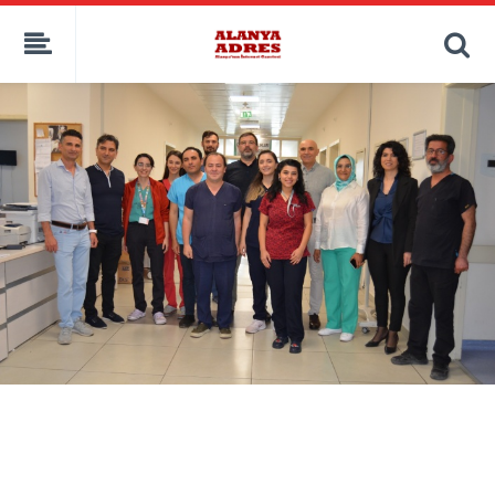
kaçak bahis
deneme bonusu
casino siteleri
canlı bahis siteleri
deneme bonusu veren siteler
bahis siteleri
porno izle