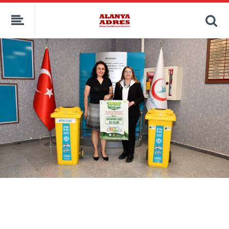
kaçak bahis
deneme bonusu
casino siteleri
canlı bahis siteleri
deneme bonusu veren siteler
bahis siteleri
porno izle