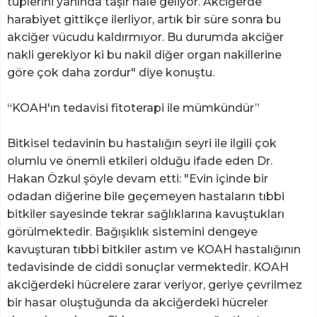
tüplerini yanında taşır hale geliyor. Akciğerde
harabiyet gittikçe ilerliyor, artık bir süre sonra bu
akciğer vücudu kaldırmıyor. Bu durumda akciğer
nakli gerekiyor ki bu nakil diğer organ nakillerine
göre çok daha zordur" diye konuştu.
“KOAH'ın tedavisi fitoterapi ile mümkündür”
Bitkisel tedavinin bu hastalığın seyri ile ilgili çok
olumlu ve önemli etkileri olduğu ifade eden Dr.
Hakan Özkul şöyle devam etti: "Evin içinde bir
odadan diğerine bile geçemeyen hastaların tıbbi
bitkiler sayesinde tekrar sağlıklarına kavuştukları
görülmektedir. Bağışıklık sistemini dengeye
kavuşturan tıbbi bitkiler astım ve KOAH hastalığının
tedavisinde de ciddi sonuçlar vermektedir. KOAH
akciğerdeki hücrelere zarar veriyor, geriye çevrilmez
bir hasar oluştuğunda da akciğerdeki hücreler