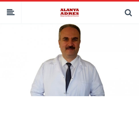
kaçak bahis
deneme bonusu
casino siteleri
canlı bahis siteleri
deneme bonusu veren siteler
bahis siteleri
porno izle