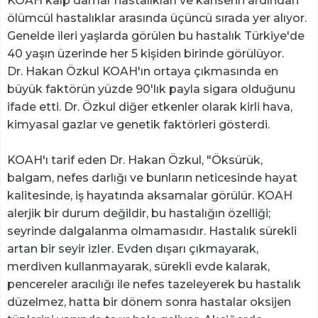
KOAH kalp damar hastalıkları ve kanserin ardından
ölümcül hastalıklar arasında üçüncü sırada yer alıyor.
Genelde ileri yaşlarda görülen bu hastalık Türkiye'de
40 yaşın üzerinde her 5 kişiden birinde görülüyor.
Dr. Hakan Özkul KOAH'ın ortaya çıkmasında en
büyük faktörün yüzde 90'lık payla sigara olduğunu
ifade etti. Dr. Özkul diğer etkenler olarak kirli hava,
kimyasal gazlar ve genetik faktörleri gösterdi.
KOAH'ı tarif eden Dr. Hakan Özkul, "Öksürük,
balgam, nefes darlığı ve bunların neticesinde hayat
kalitesinde, iş hayatında aksamalar görülür. KOAH
alerjik bir durum değildir, bu hastalığın özelliği;
seyrinde dalgalanma olmamasıdır. Hastalık sürekli
artan bir seyir izler. Evden dışarı çıkmayarak,
merdiven kullanmayarak, sürekli evde kalarak,
pencereler aracılığı ile nefes tazeleyerek bu hastalık
düzelmez, hatta bir dönem sonra hastalar oksijen