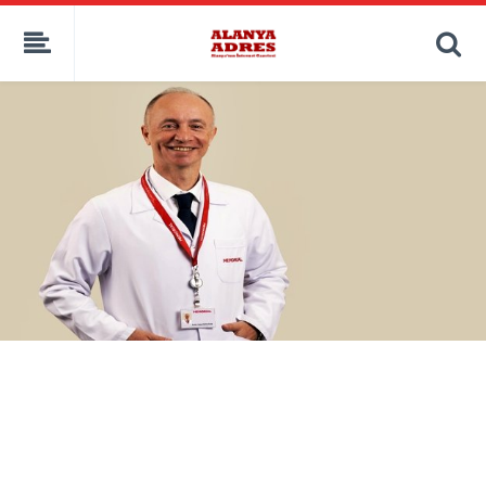
kaçak bahis
deneme bonusu
casino siteleri
canlı bahis siteleri
deneme bonusu veren siteler
bahis siteleri
porno izle