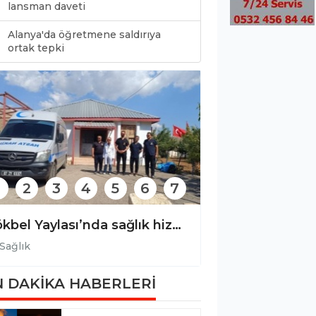
lansman daveti
Alanya'da öğretmene saldırıya
0
ortak tepki
2
3
4
5
6
7
Alanya’da emzirme haftası etkinliği!
Gökbel Yaylası’nda sağlık hizmeti artık haftanın 7 günü!
Sağlık
 DAKİKA HABERLERİ