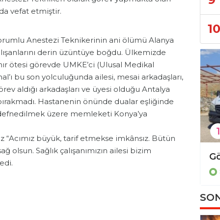
da vefat etmiştir.
1
orumlu Anestezi Teknikerinin ani ölümü Alanya
alışanlarını derin üzüntüye boğdu. Ülkemizde
ır ötesi görevde UMKE’ci (Ulusal Medikal
l’ı bu son yolculuğunda ailesi, mesai arkadaşları,
ev aldığı arkadaşları ve üyesi olduğu Antalya
bırakmadı. Hastanenin önünde dualar eşliğinde
defnedilmek üzere memleketi Konya’ya
1
z “Acımız büyük, tarif etmekse imkânsız. Bütün
sağ olsun. Sağlık çalışanımızın ailesi bizim
Payallar devlet hastanesi neden bekletiliyor?
edi.
Sağlık
SON