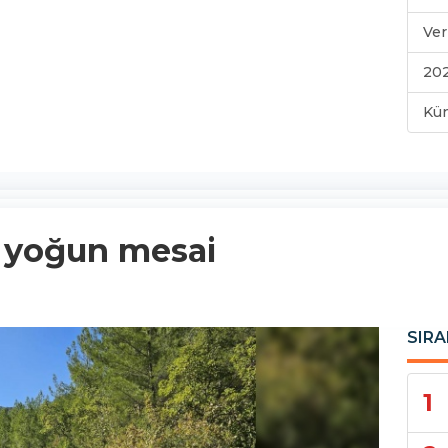
Ver
202
Kü
a yoğun mesai
SIRA
1