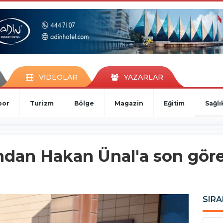
VİDEOLAR
YAZARLAR
por
Turizm
Bölge
Magazin
Eğitim
Sağlı
rından Hakan Ünal'a son gör
SIRA