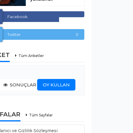
Facebook
Twitter
0
KET
Tüm Anketler
SONUÇLAR
OY KULLAN
YFALAR
Tüm Sayfalar
lanıcı ve Gizlilik Sözleşmesi