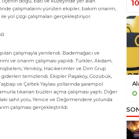
r. İlçenin doğu, batı ve kuzeyinde yer alan
1
inde çalışmalarını yürüten ekipler, bakım onarım,
le yol çizgi çalışmaları gerçekleştiriyor.
OR
yapılan çalışmayla yenilendi. Bademağacı ve
erimi ve onarım çalışması yapıldı. Türkler, Akdam,
mişbeleni, Yeniköy, Hacıkerimler ve Dim Grup
 giderleri temizlendi. Ekipler Paşaköy, Gözübük,
Taşbaşı ve Çeltek Yaylası yollarında şarampol
amurla tıkanan büzleri açma çalışması yaptı. Diğer
Gündem
daki sahil yolu, Yenice ve Değirmendere yolunda
rım çalışması gerçekleştirildi.
SON