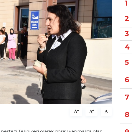
1
2
3
4
5
6
7
8
9
Anestezi Teknikeri olarak görev yapmakta olan