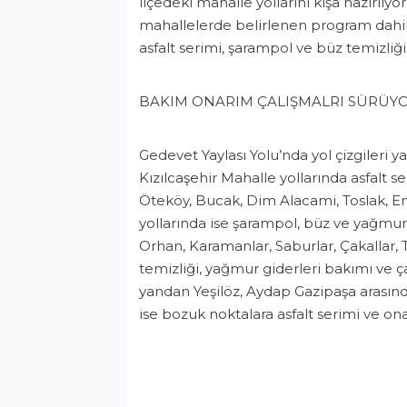
ilçedeki mahalle yollarını kışa hazırlıyo
mahallelerde belirlenen program dahil
asfalt serimi, şarampol ve büz temizliği i
BAKIM ONARIM ÇALIŞMALRI SÜRÜY
Gedevet Yaylası Yolu’nda yol çizgileri 
Kızılcaşehir Mahalle yollarında asfalt s
Öteköy, Bucak, Dim Alacami, Toslak, E
yollarında ise şarampol, büz ve yağmur
Orhan, Karamanlar, Saburlar, Çakallar, 
temizliği, yağmur giderleri bakımı ve ç
yandan Yeşilöz, Aydap Gazipaşa arasın
ise bozuk noktalara asfalt serimi ve ona