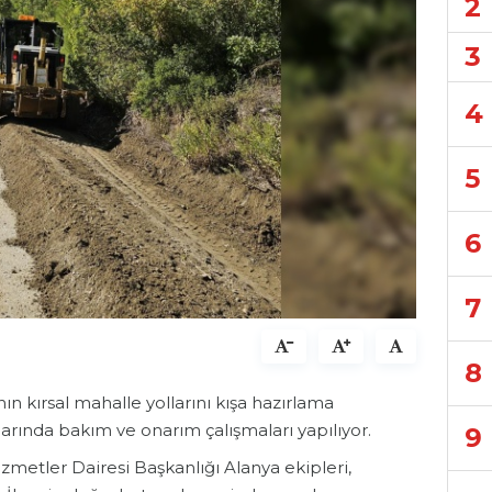
2
3
4
5
6
7
8
ın kırsal mahalle yollarını kışa hazırlama
ollarında bakım ve onarım çalışmaları yapılıyor.
9
zmetler Dairesi Başkanlığı Alanya ekipleri,