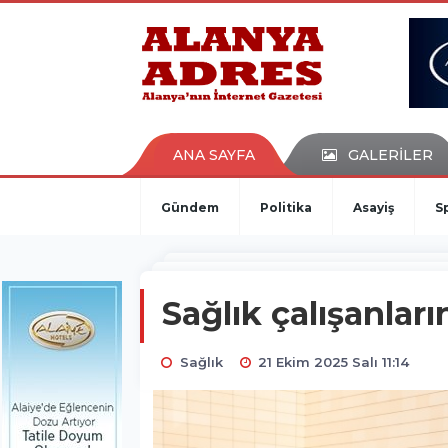
kaçak bahis
deneme bonusu
casino siteleri
canlı bahis siteleri
deneme bonusu veren siteler
bahis siteleri
ANA SAYFA
GALERİLER
porno izle
Gündem
Politika
Asayiş
S
Sağlık çalışanla
Sağlık
21 Ekim 2025 Salı 11:14