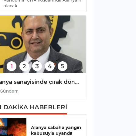
Kandemir: CHP iktidarında Alanya il
0
olacak
1
2
3
4
5
Alanya sanayisinde çırak dönemi bitti, ustalık devri başladı!
Şehidimiz dualarla anıldı!
Gündem
 DAKİKA HABERLERİ
Alanya sabaha yangın
kabusuyla uyandı!