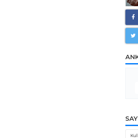
AN
SA
Kul