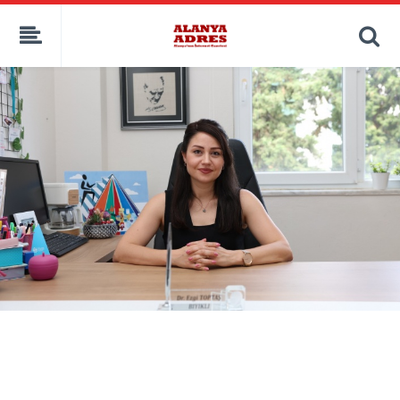
kaçak bahis
deneme bonusu
casino siteleri
canlı bahis siteleri
deneme bonusu veren siteler
bahis siteleri
porno izle