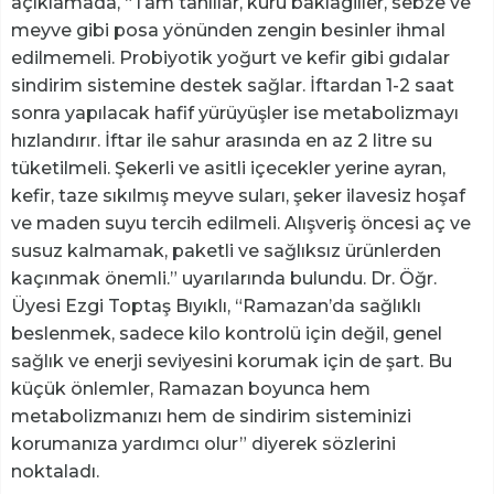
açıklamada, “Tam tahıllar, kuru baklagiller, sebze ve
meyve gibi posa yönünden zengin besinler ihmal
edilmemeli. Probiyotik yoğurt ve kefir gibi gıdalar
sindirim sistemine destek sağlar. İftardan 1-2 saat
sonra yapılacak hafif yürüyüşler ise metabolizmayı
hızlandırır. İftar ile sahur arasında en az 2 litre su
tüketilmeli. Şekerli ve asitli içecekler yerine ayran,
kefir, taze sıkılmış meyve suları, şeker ilavesiz hoşaf
ve maden suyu tercih edilmeli. Alışveriş öncesi aç ve
susuz kalmamak, paketli ve sağlıksız ürünlerden
kaçınmak önemli.” uyarılarında bulundu. Dr. Öğr.
Üyesi Ezgi Toptaş Bıyıklı, “Ramazan’da sağlıklı
beslenmek, sadece kilo kontrolü için değil, genel
sağlık ve enerji seviyesini korumak için de şart. Bu
küçük önlemler, Ramazan boyunca hem
metabolizmanızı hem de sindirim sisteminizi
korumanıza yardımcı olur” diyerek sözlerini
noktaladı.