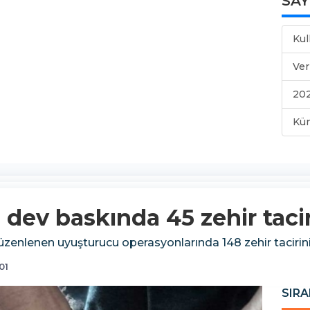
SA
Kul
Ver
202
Kü
 dev baskında 45 zehir taci
e düzenlenen uyuşturucu operasyonlarında 148 zehir tacirin
01
SIRA