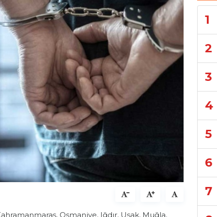
1
2
3
4
5
6
7
u, Kahramanmaraş, Osmaniye, Iğdır, Uşak, Muğla,