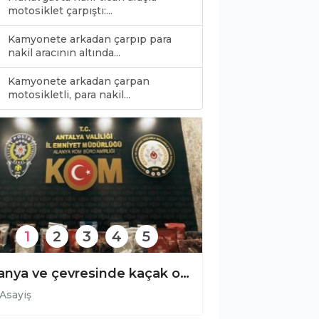
motosiklet çarpıştı:...
Kamyonete arkadan çarpıp para
nakil aracının altında...
Kamyonete arkadan çarpan
0
motosikletli, para nakil...
1
2
3
4
5
Gazipaşa’da dereye uçan otomobilin sürücüsü yaralandı!
Asayiş
Asayiş