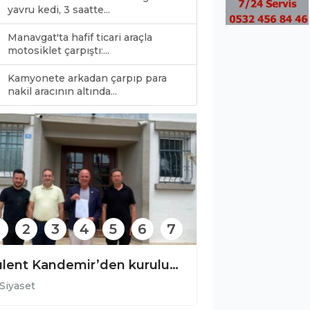
yavru kedi, 3 saatte...
Manavgat'ta hafif ticari araçla
motosiklet çarpıştı:...
Kamyonete arkadan çarpıp para
0
nakil aracının altında...
2
3
4
5
6
7
Abdullah Akkuş: "Temiz deniz, güçlü Alanya demektir!"
Siyaset
Siyaset