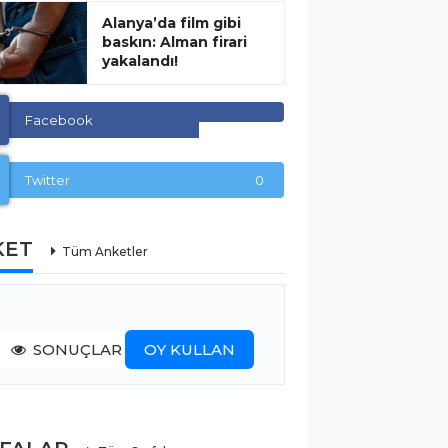
Alanya’da film gibi
baskın: Alman firari
yakalandı!
Facebook
Twitter
0
KET
Tüm Anketler
SONUÇLAR
OY KULLAN