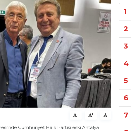
1
2
3
4
5
6
7
gresi’nde Cumhuriyet Halk Partisi eski Antalya