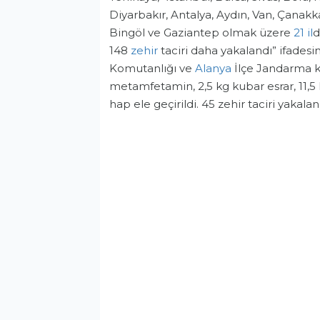
Diyarbakır, Antalya, Aydın, Van, Çanakka
Bingöl ve Gaziantep olmak üzere
21 il
d
148
zehir
taciri daha yakalandı” ifadesi
Komutanlığı ve
Alanya
İlçe Jandarma k
metamfetamin, 2,5 kg kubar esrar, 11,5 
hap ele geçirildi. 45 zehir taciri yakalan