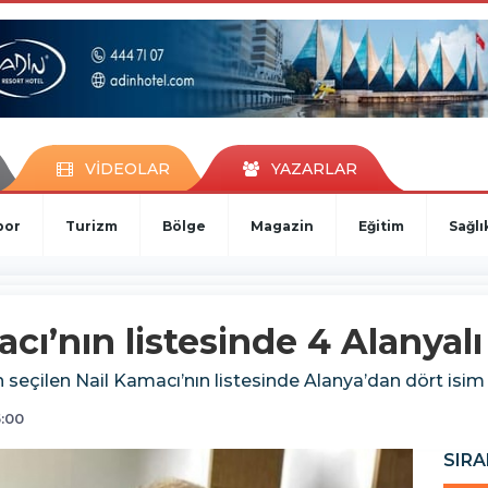
VİDEOLAR
YAZARLAR
por
Turizm
Bölge
Magazin
Eğitim
Sağlı
ı’nın listesinde 4 Alanyalı
seçilen Nail Kamacı’nın listesinde Alanya’dan dört isim y
5:00
SIRA