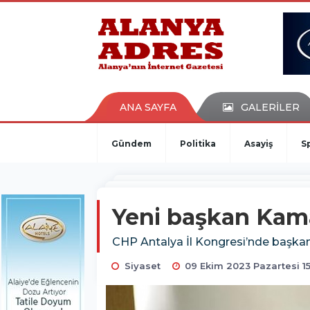
kaçak bahis
deneme bonusu
casino siteleri
canlı bahis siteleri
deneme bonusu veren siteler
bahis siteleri
ANA SAYFA
GALERİLER
porno izle
Gündem
Politika
Asayiş
S
Yeni başkan Kamac
CHP Antalya İl Kongresi’nde başkan 
Siyaset
09 Ekim 2023 Pazartesi 1