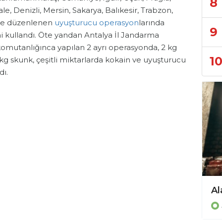
8
le, Denizli, Mersin, Sakarya, Balıkesir, Trabzon,
e düzenlenen
uyuşturucu
operasyon
larında
9
ni kullandı. Öte yandan Antalya İl Jandarma
omutanlığınca yapılan 2 ayrı operasyonda, 2 kg
1
kg skunk, çeşitli miktarlarda kokain ve uyuşturucu
dı.
Alanya ve çevresinde kaçak operasyonu!
Asayiş