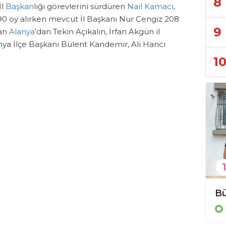
8
İl
Başkan
lığı görevlerini sürdüren
Nail Kamacı
,
90 oy alırken mevcut İl Başkanı Nur Cengiz 208
9
lan
Alanya
’dan Tekin Açıkalın, İrfan Akgün il
ya İlçe Başkanı Bülent Kandemir, Ali Hancı
1
1
Bahçeli'den Özgür Özel'e destek mesajı!
Siyaset