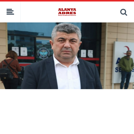
kaçak bahis
deneme bonusu
casino siteleri
canlı bahis siteleri
deneme bonusu veren siteler
bahis siteleri
porno izle