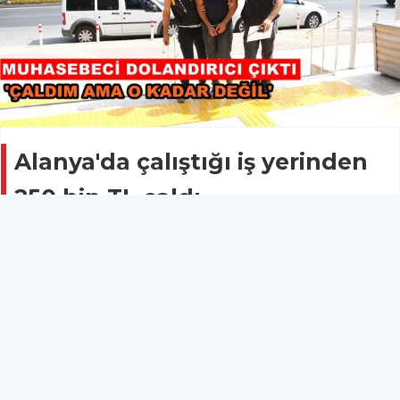
Alanya'da çalıştığı iş yerinden
250 bin TL çaldı
Asayiş
04 Temmuz 2018 - 13:09
Alanya'da çalıştığı iş yerinden yaklaşık 250 bin TL
çaldığı iddia edilen muhasebeci polis tarafından
gözaltına alındı.
Olay, Cumhuriyet Mahallesi Karayusuflar Caddesi