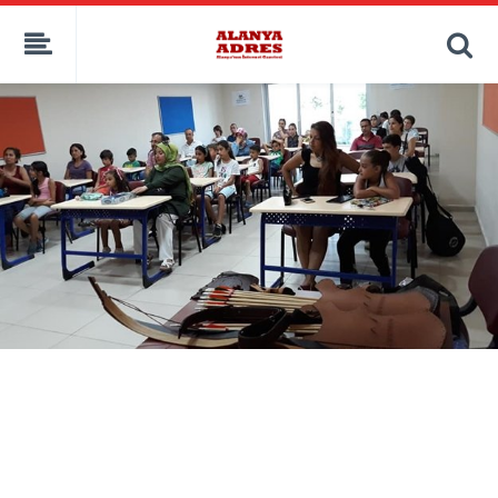
kaçak bahis
deneme bonusu
casino siteleri
canlı bahis siteleri
deneme bonusu veren siteler
bahis siteleri
porno izle