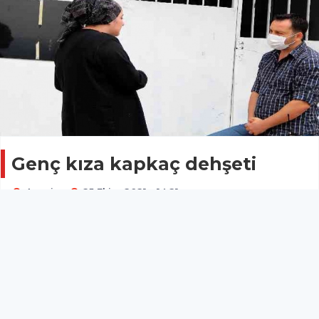
Genç kıza kapkaç dehşeti
Asayiş
25 Ekim 2021 - 14:21
Antalya’da genç bir kızın telefonu, kılıfının içindeki
200 TL’si ile birlikte kapkaç yöntemiyle çalındı.
Edinilen bilgiye göre, olay öğle saatlerinde Kepez
ilçesi Kanal Mahallesi, Antalya Bulvarı yan yol