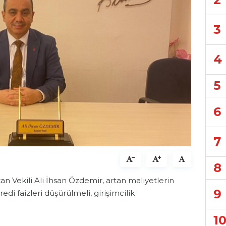
3
4
5
6
7
8
n Vekili Ali İhsan Özdemir, artan maliyetlerin
9
Kredi faizleri düşürülmeli, girişimcilik
1