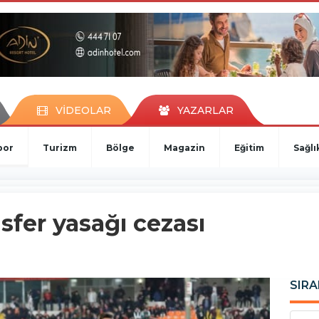
VİDEOLAR
YAZARLAR
por
Turizm
Bölge
Magazin
Eğitim
Sağlı
sfer yasağı cezası
SIRA