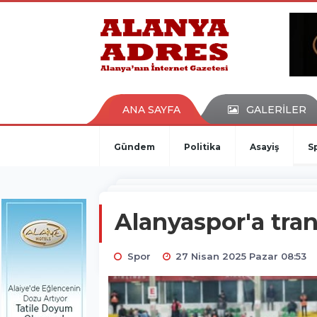
kaçak bahis
deneme bonusu
casino siteleri
canlı bahis siteleri
deneme bonusu veren siteler
bahis siteleri
ANA SAYFA
GALERİLER
porno izle
Gündem
Politika
Asayiş
S
Alanyaspor'a tran
Spor
27 Nisan 2025 Pazar 08:53