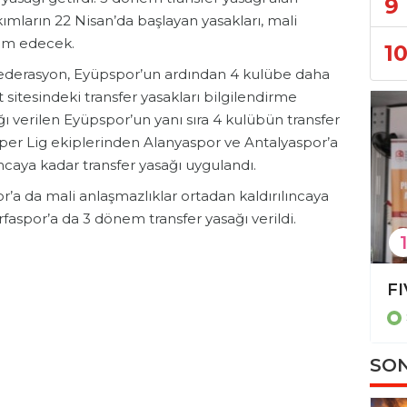
9
ımların 22 Nisan’da başlayan yasakları, mali
am edecek.
1
 Federasyon, Eyüpspor’un ardından 4 kulübe daha
t sitesindeki transfer yasakları bilgilendirme
ı verilen Eyüpspor’un yanı sıra 4 kulübün transfer
Süper Lig ekiplerinden Alanyaspor ve Antalyaspor’a
ıncaya kadar transfer yasağı uygulandı.
r’a da mali anlaşmazlıklar ortadan kaldırılıncaya
urfaspor’a da 3 dönem transfer yasağı verildi.
1
Gökbel’de Belediyespor rüzgarı: Kubilay Karakulak’tan altın madalya!
Spor
SON