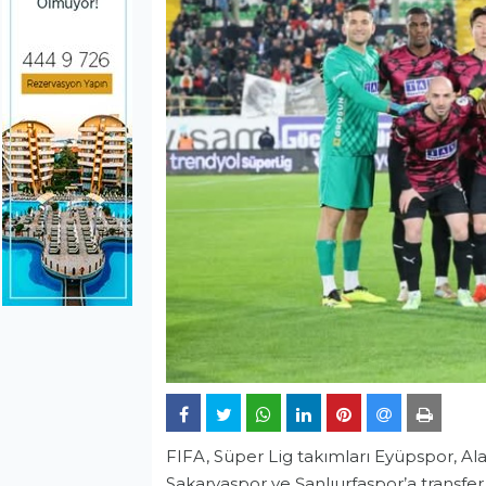
FIFA, Süper Lig takımları Eyüpspor, Ala
Sakaryaspor ve Şanlıurfaspor’a transfer