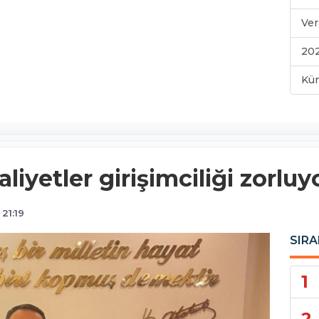
Ver
202
Kü
liyetler girişimciliği zorluy
21:19
SIRA
1
2