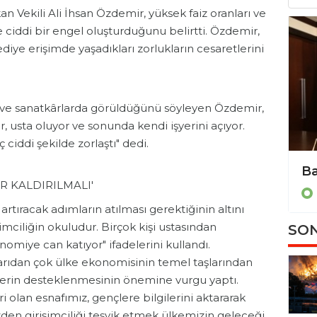
n Vekili Ali İhsan Özdemir, yüksek faiz oranları ve
e ciddi bir engel oluşturduğunu belirtti. Özdemir,
ediye erişimde yaşadıkları zorlukların cesaretlerini
af ve sanatkârlarda görüldüğünü söyleyen Özdemir,
yor, usta oluyor ve sonunda kendi işyerini açıyor.
iddi şekilde zorlaştı" dedi.
Başkan Erdem’den EİDS hakkında önemli açıklama!
R KALDIRILMALI'
Ekonomi
rtıracak adımların atılması gerektiğinin altını
imciliğin okuludur. Birçok kişi ustasından
SON
nomiye can katıyor" ifadelerini kullandı.
aşarıdan çok ülke ekonomisinin temel taşlarından
ilerin desteklenmesinin önemine vurgu yaptı.
olan esnafımız, gençlere bilgilerini aktararak
zden girişimciliği teşvik etmek ülkemizin geleceği