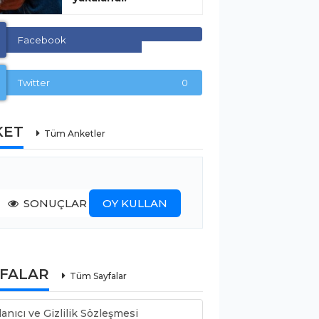
Facebook
Twitter
0
KET
Tüm Anketler
SONUÇLAR
OY KULLAN
YFALAR
Tüm Sayfalar
lanıcı ve Gizlilik Sözleşmesi