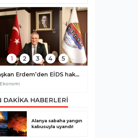
1
2
3
4
5
Esnaf kredi limitleri yükseldi, vade süreleri uzatıldı!
Ekonomi
Ekonomi
 DAKİKA HABERLERİ
Alanya sabaha yangın
kabusuyla uyandı!