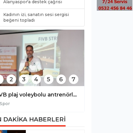
Alanyaspor'a destek çağrısı
Kadının izi, sanatın sesi sergisi
0
beğeni topladı
2
3
4
5
6
7
Alanya Belediyespor’un milli gururu!
Spor
Spor
 DAKİKA HABERLERİ