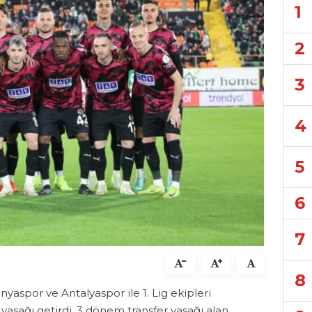
1
2
3
4
5
6
7
8
nyaspor ve Antalyaspor ile 1. Lig ekipleri
 yasağı getirdi. 3 dönem transfer yasağı alan