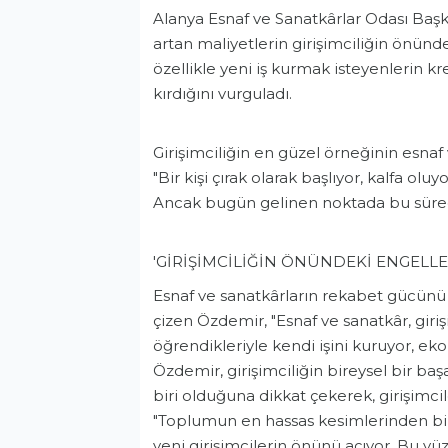
Alanya Esnaf ve Sanatkârlar Odası Başka
artan maliyetlerin girişimciliğin önünd
özellikle yeni iş kurmak isteyenlerin kr
kırdığını vurguladı.
Girişimciliğin en güzel örneğinin esn
"Bir kişi çırak olarak başlıyor, kalfa olu
Ancak bugün gelinen noktada bu süreç c
'GİRİŞİMCİLİĞİN ÖNÜNDEKİ ENGELLE
Esnaf ve sanatkârların rekabet gücünü a
çizen Özdemir, "Esnaf ve sanatkâr, giriş
öğrendikleriyle kendi işini kuruyor, eko
Özdemir, girişimciliğin bireysel bir b
biri olduğuna dikkat çekerek, girişimc
"Toplumun en hassas kesimlerinden biri 
yeni girişimcilerin önünü açıyor. Bu yü