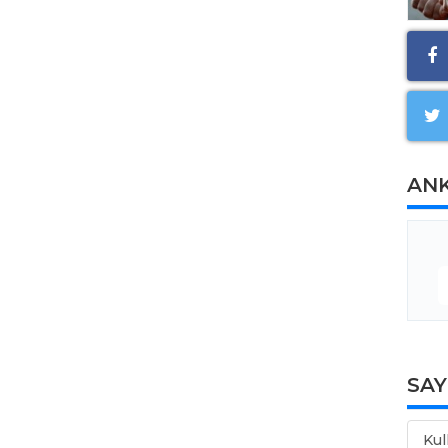
AN
SA
Kul