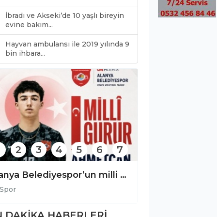
İbradı ve Akseki’de 10 yaşlı bireyin
evine bakım...
Hayvan ambulansı ile 2019 yılında 9
0
bin ihbara...
2
3
4
5
6
7
MASK Spor bir yıldız daha yetiştirdi: Yağmur Aynur Galatasaray’da!
por
Spor
 DAKİKA HABERLERİ