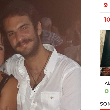
9
1
Alanya ve çevresinde kaçak operasyonu!
Asayiş
SON