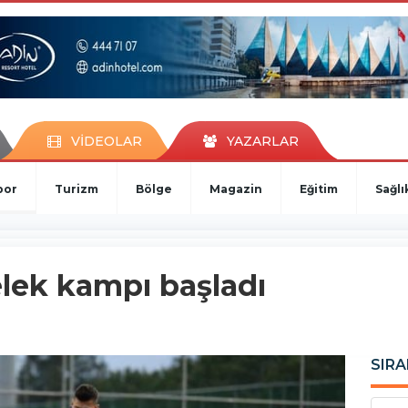
VİDEOLAR
YAZARLAR
por
Turizm
Bölge
Magazin
Eğitim
Sağlı
lek kampı başladı
SIRA