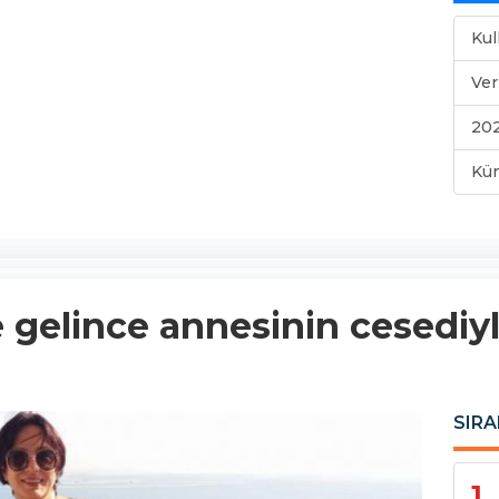
Kul
Ver
202
Kü
 gelince annesinin cesediyle
SIRA
1