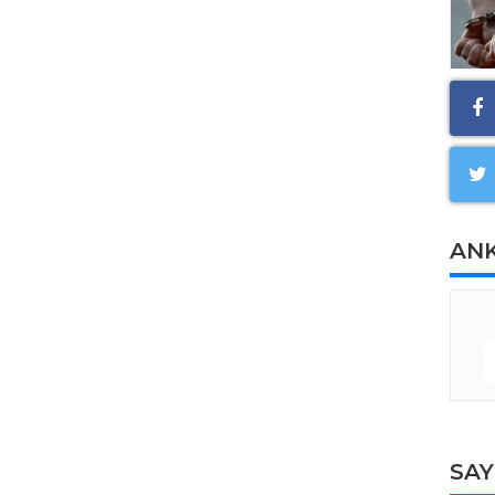
AN
SA