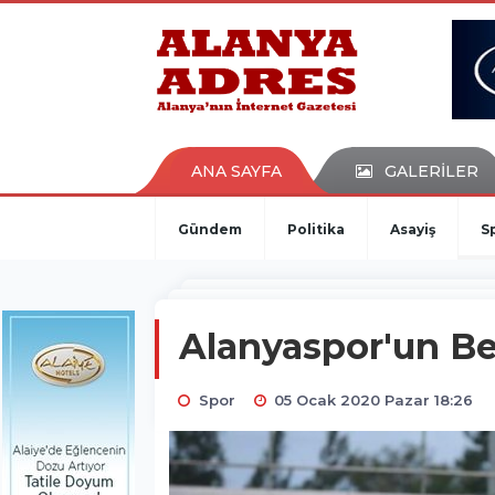
kaçak bahis
deneme bonusu
casino siteleri
canlı bahis siteleri
deneme bonusu veren siteler
bahis siteleri
ANA SAYFA
GALERİLER
porno izle
Gündem
Politika
Asayiş
S
Alanyaspor'un Be
Spor
05 Ocak 2020 Pazar 18:26