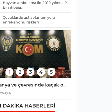
Hayvan ambulansı ile 2019 yılında 9
bin ihbara...
Çocuklarda üst solunum yolu
0
enfeksiyonu riskleri
1
2
3
4
5
Gazipaşa’da dereye uçan otomobilin sürücüsü yaralandı!
Asayiş
Asayiş
 DAKİKA HABERLERİ