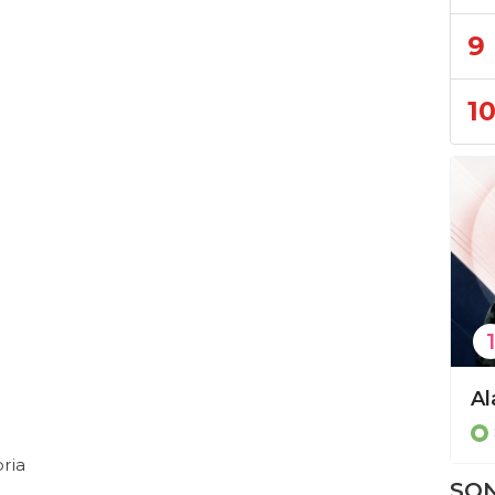
9
1
1
FIVB plaj voleybolu antrenörlük kursu Alanya’da başlıyor!
Spor
S
ria
SON