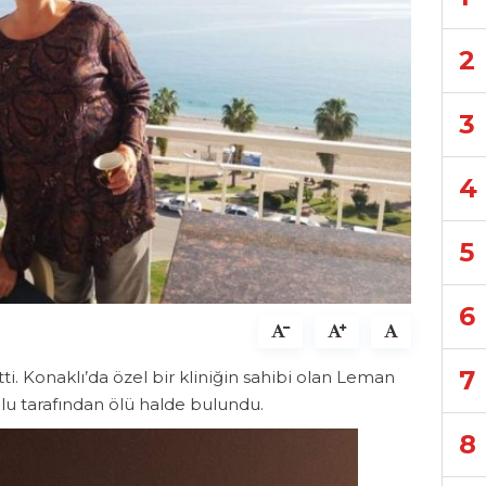
2
3
4
5
6
7
. Konaklı’da özel bir kliniğin sahibi olan Leman
ğlu tarafından ölü halde bulundu.
8