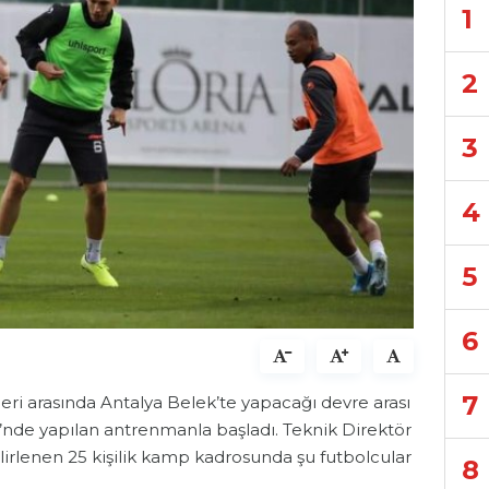
1
2
3
4
5
6
7
eri arasında Antalya Belek’te yapacağı devre arası
’nde yapılan antrenmanla başladı. Teknik Direktör
irlenen 25 kişilik kamp kadrosunda şu futbolcular
8