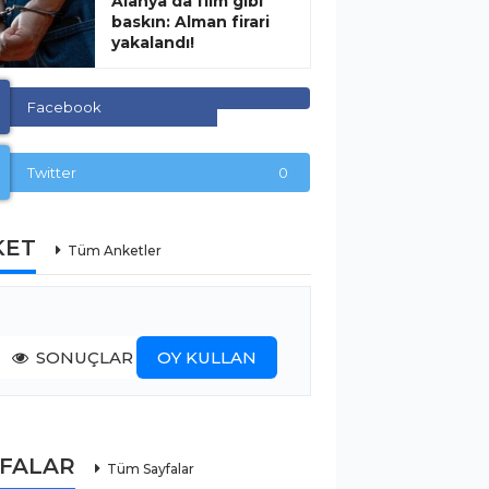
Alanya’da film gibi
baskın: Alman firari
yakalandı!
Facebook
Twitter
0
KET
Tüm Anketler
SONUÇLAR
OY KULLAN
YFALAR
Tüm Sayfalar