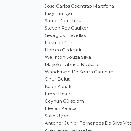
Jose Carlos Coentrao Marafona
Eray Birniçan
Samet Gençtürk
Steven Roy Caulker
Georgios Tzavellas
Lokman Gör
Hamza Özdemir
Welinton Souza Silva
Mayele Fabrice Nsakala
Wanderson De Souza Carneiro
Onur Bulut
Kaan Kanak
Emre Bekir
Ceyhun Gülselam
Efecan Karaca
Salih Uçan
Antenor Junior Fernandes Da Sılva Vito
Anastasios Bakasetas