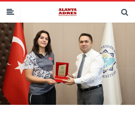
kaçak bahis
deneme bonusu
casino siteleri
canlı bahis siteleri
deneme bonusu veren siteler
bahis siteleri
porno izle