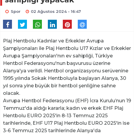
Spor
02 Ağustos 2024 - 16:47
Plaj Hentbolu Kadınlar ve Erkekler Avrupa
Şampiyonaları ile Plaj Hentbolu U17 Kızlar ve Erkekler
Avrupa Şampiyonaları'nın ev sahipliği, Türkiye
Hentbol Federasyonu'nun başvurusu üzerine
Alanya'ya verildi. Hentbol organizasyonu serüvenine
1995 yılında Sokak Hentboluyla başlayan Alanya, 30
yıl sonra yine büyük bir hentbol şenliğine sahne
olacak.
Avrupa Hentbol Federasyonu (EHF) İcra Kurulu’nun 19
Temmuz'da aldığı kararla; kadın ve erkek EHF Plaj
Hentbolu EURO 2025'in 8-13 Temmuz 2025
tarihlerinde, EHF U17 Plaj Hentbolu EURO 2025'in ise
3-6 Temmuz 2025 tarihlerinde Alanya'da