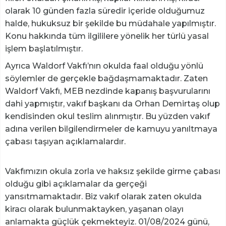
olarak 10 günden fazla süredir içeride olduğumuz
halde, hukuksuz bir şekilde bu müdahale yapılmıştır.
Konu hakkında tüm ilgililere yönelik her türlü yasal
işlem başlatılmıştır.
Ayrıca Waldorf Vakfı’nın okulda faal olduğu yönlü
söylemler de gerçekle bağdaşmamaktadır. Zaten
Waldorf Vakfı, MEB nezdinde kapanış başvurularını
dahi yapmıştır, vakıf başkanı da Orhan Demirtaş olup
kendisinden okul teslim alınmıştır. Bu yüzden vakıf
adına verilen bilgilendirmeler de kamuyu yanıltmaya
çabası taşıyan açıklamalardır.
Vakfımızın okula zorla ve haksız şekilde girme çabası
olduğu gibi açıklamalar da gerçeği
yansıtmamaktadır. Biz vakıf olarak zaten okulda
kiracı olarak bulunmaktayken, yaşanan olayı
anlamakta güçlük çekmekteyiz. 01/08/2024 günü,