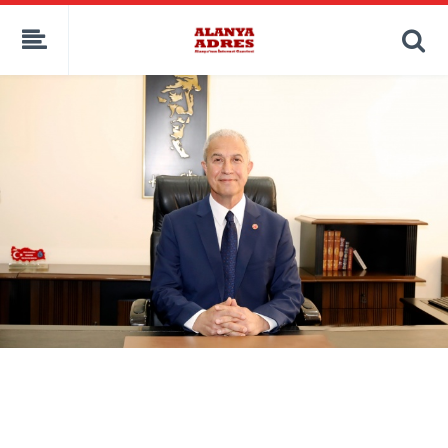
kaçak bahis
deneme bonusu
casino siteleri
canlı bahis siteleri
deneme bonusu veren siteler
bahis siteleri
porno izle