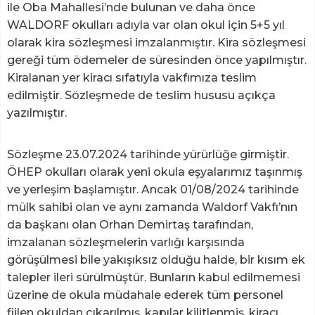
ile Oba Mahallesi’nde bulunan ve daha önce
WALDORF okulları adıyla var olan okul için 5+5 yıl
olarak kira sözleşmesi imzalanmıştır. Kira sözleşmesi
gereği tüm ödemeler de süresinden önce yapılmıştır.
Kiralanan yer kiracı sıfatıyla vakfımıza teslim
edilmiştir. Sözleşmede de teslim hususu açıkça
yazılmıştır.
Sözleşme 23.07.2024 tarihinde yürürlüğe girmiştir.
ÖHEP okulları olarak yeni okula eşyalarımız taşınmış
ve yerleşim başlamıştır. Ancak 01/08/2024 tarihinde
mülk sahibi olan ve aynı zamanda Waldorf Vakfı’nın
da başkanı olan Orhan Demirtaş tarafından,
imzalanan sözleşmelerin varlığı karşısında
görüşülmesi bile yakışıksız olduğu halde, bir kısım ek
talepler ileri sürülmüştür. Bunların kabul edilmemesi
üzerine de okula müdahale ederek tüm personel
fiilen okuldan çıkarılmış, kapılar kilitlenmiş, kiracı