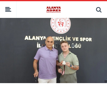
kaçak bahis
deneme bonusu
casino siteleri
canlı bahis siteleri
deneme bonusu veren siteler
bahis siteleri
porno izle