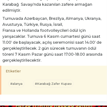
Karabağ Savaşı’nda kazanılan zafere armağan
edilmiştir.
Turnuvada Azerbaycan, Brezilya, Almanya, Ukranya,
Avusturya, Türkiye, Rusya, İsrail,
Fransa ve Hollanda footvolleycileri ödül için
yarışacaklar. Turnuva 6 Kasım cumartesi günü saat
11.00’ de başlayacak, açılış seremonisi saat 14.00’ de
gerçekleştirilecek. 2 gün sürecek turnuvanın ödül
töreni 7 Kasım Pazar günü saat 17.00-18.00 arasında
gerçekleştirilecektir.
Etiketler
#alanya
#Karabağ Zafer Kupası