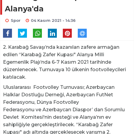
Alanya'da
Spor
04 Kasım 2021 - 14:36
2. Karabağ Savaşı’nda kazanılan zafere armağan
edilen “Karabağ Zafer Kupası" Alanya Milli
Egemenlik Plajı’nda 6-7 Kasım 2021 tarihinde
düzenlenecek. Turnuvaya 10 ülkenin footvolleycileri
katılacak.
Uluslararası Footvolley Turnuvası; Azerbaycan
Halklar Dostluğu Derneği, Azerbaycan FutNet
Federasyonu, Dünya Footvolley
Federasyonu ve Azerbaycan Diaspor’ dan Sorumlu
Devlet Komitesi'nin desteği ve Alanya’nın ev
sahipliğiyle gerçekleştirilecek. “Karabağ Zafer
Kupası" adı altında gerçekleşecek yarışma 2.