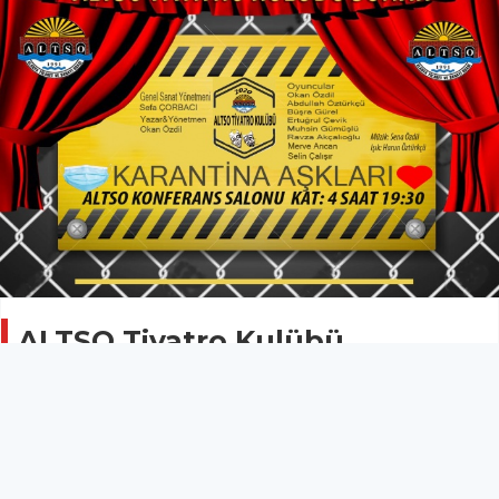
ALTSO Tiyatro Kulübü
‘Karantina Aşkları’ oyununu
sergileyecek
Kültür
04 Kasım 2021 - 15:09