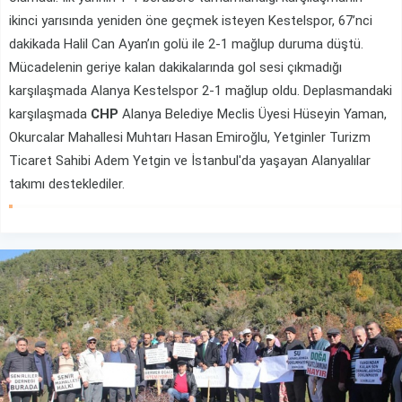
ikinci yarısında yeniden öne geçmek isteyen Kestelspor, 67’nci
dakikada Halil Can Ayan’ın golü ile 2-1 mağlup duruma düştü.
Mücadelenin geriye kalan dakikalarında gol sesi çıkmadığı
karşılaşmada Alanya Kestelspor 2-1 mağlup oldu.
Deplasmandaki
karşılaşmada
CHP
Alanya Belediye Meclis Üyesi Hüseyin Yaman,
Okurcalar Mahallesi Muhtarı Hasan Emiroğlu, Yetginler Turizm
Ticaret Sahibi Adem Yetgin ve İstanbul'da yaşayan Alanyalılar
takımı desteklediler.