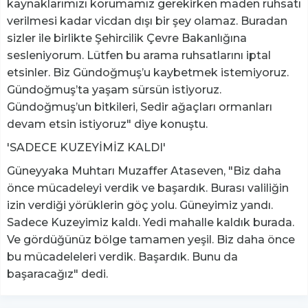
kaynaklarımızı korumamız gerekirken maden ruhsatı
verilmesi kadar vicdan dışı bir şey olamaz. Buradan
sizler ile birlikte Şehircilik Çevre Bakanlığına
sesleniyorum. Lütfen bu arama ruhsatlarını iptal
etsinler. Biz Gündoğmuş’u kaybetmek istemiyoruz.
Gündoğmuş’ta yaşam sürsün istiyoruz.
Gündoğmuş’un bitkileri, Sedir ağaçları ormanları
devam etsin istiyoruz" diye konuştu.
'SADECE KUZEYİMİZ KALDI'
Güneyyaka Muhtarı Muzaffer Ataseven, "Biz daha
önce mücadeleyi verdik ve başardık. Burası valiliğin
izin verdiği yörüklerin göç yolu. Güneyimiz yandı.
Sadece Kuzeyimiz kaldı. Yedi mahalle kaldık burada.
Ve gördüğünüz bölge tamamen yeşil. Biz daha önce
bu mücadeleleri verdik. Başardık. Bunu da
başaracağız" dedi.