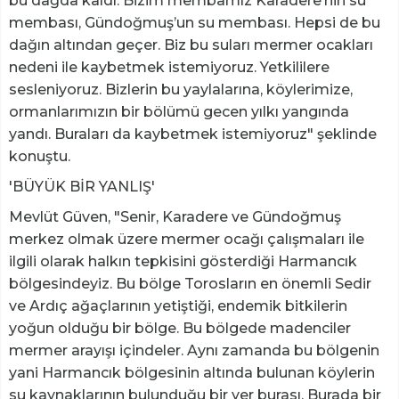
bu dağda kaldı. Bizim membamız Karadere’nin su
membası, Gündoğmuş’un su membası. Hepsi de bu
dağın altından geçer. Biz bu suları mermer ocakları
nedeni ile kaybetmek istemiyoruz. Yetkililere
sesleniyoruz. Bizlerin bu yaylalarına, köylerimize,
ormanlarımızın bir bölümü gecen yılkı yangında
yandı. Buraları da kaybetmek istemiyoruz" şeklinde
konuştu.
'BÜYÜK BİR YANLIŞ'
Mevlüt Güven, "Senir, Karadere ve Gündoğmuş
merkez olmak üzere mermer ocağı çalışmaları ile
ilgili olarak halkın tepkisini gösterdiği Harmancık
bölgesindeyiz. Bu bölge Torosların en önemli Sedir
ve Ardıç ağaçlarının yetiştiği, endemik bitkilerin
yoğun olduğu bir bölge. Bu bölgede madenciler
mermer arayışı içindeler. Aynı zamanda bu bölgenin
yani Harmancık bölgesinin altında bulunan köylerin
su kaynaklarının bulunduğu bir yer burası. Burada bir