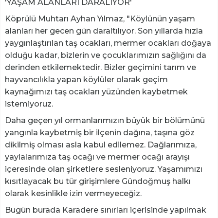
'YAŞAM ALANLARI DARALIYOR'
Köprülü Muhtarı Ayhan Yılmaz, "Köylünün yaşam
alanları her gecen gün daraltılıyor. Son yıllarda hızla
yaygınlaştırılan taş ocakları, mermer ocakları doğaya
olduğu kadar, bizlerin ve çocuklarımızın sağlığını da
derinden etkilemektedir. Bizler geçimini tarım ve
hayvancılıkla yapan köylüler olarak geçim
kaynağımızı taş ocakları yüzünden kaybetmek
istemiyoruz.
Daha geçen yıl ormanlarımızın büyük bir bölümünü
yangınla kaybetmiş bir ilçenin dağına, taşına göz
dikilmiş olması asla kabul edilemez. Dağlarımıza,
yaylalarımıza taş ocağı ve mermer ocağı arayışı
içeresinde olan şirketlere sesleniyoruz. Yaşamımızı
kısıtlayacak bu tür girişimlere Gündoğmuş halkı
olarak kesinlikle izin vermeyeceğiz.
Bugün burada Karadere sınırları içerisinde yapılmak