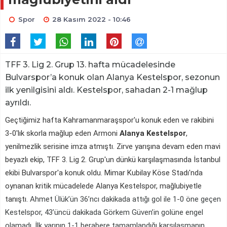
Spor
28 Kasım 2022 - 10:46
TFF 3. Lig 2. Grup 13. hafta mücadelesinde
Bulvarspor’a konuk olan Alanya Kestelspor, sezonun
ilk yenilgisini aldı. Kestelspor, sahadan 2-1 mağlup
ayrıldı.
Geçtiğimiz hafta Kahramanmaraşspor'u konuk eden ve rakibini
3-0'lık skorla mağlup eden Armoni
Alanya
Kestelspor
,
yenilmezlik serisine imza atmıştı. Zirve yarışına devam eden mavi
beyazlı ekip, TFF 3. Lig 2. Grup'un dünkü karşılaşmasında İstanbul
ekibi Bulvarspor'a konuk oldu. Mimar Kubilay Köse Stadı'nda
oynanan kritik mücadelede Alanya Kestelspor, mağlubiyetle
tanıştı.
Ahmet Ülük’ün 36’ncı dakikada attığı gol ile 1-0 öne geçen
Kestelspor, 43’üncü dakikada Görkem Güven’in golüne engel
olamadı. İlk yarının 1-1 berabere tamamlandığı karşılaşmanın