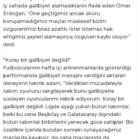
iç sahada galibiyet alamadıklarını ifade eden Ömer
Erdoğan, “Öne geçtiğimiz ancak skoru
koruyamadığımız maçlar maalesef bizim
özgüvenimizi biraz azalttı. İster istemez hak
ettiğimiz şeyleri alamayınca özgüven kaybı oluyor”
dedi.
"Kolay bir galibiyet değildi"
Futbolcularının hafta içi antrenmanlarda gösterdiği
performansla galibiyet mesajını verdiğini aktaran
deneyimli teknik adam, “Verdikleri mücadeleyle
takım oyununu sergileyerek bunu galibiyetle
süsleyen oyuncularımı tebrik ediyorum. Kolay bir
galibiyet değildi. Ligde aşağı yukarı bütün takımlar,
belki bu sene Beşiktaş ve Galatasaray dışındaki
bütün takımlar birbirlerini yenecek güce sahipler. Biz
özellikle içeride bundan sonraki oynayacağımız
maçlarda kayıpsız, dış saha maçlarında da