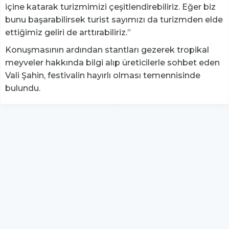
içine katarak turizmimizi çeşitlendirebiliriz. Eğer biz
bunu başarabilirsek turist sayımızı da turizmden elde
ettiğimiz geliri de arttırabiliriz.”
Konuşmasının ardından stantları gezerek tropikal
meyveler hakkında bilgi alıp üreticilerle sohbet eden
Vali Şahin, festivalin hayırlı olması temennisinde
bulundu.
YUKARI ÇIK
Yazılım:
TE Bilişim
hs-retina - Tüm hakları saklıdır.