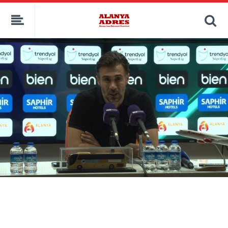
kaçak bahis
deneme bonusu
casino siteleri
canlı bahis siteleri
deneme bonusu veren siteler
bahis siteleri
porno izle