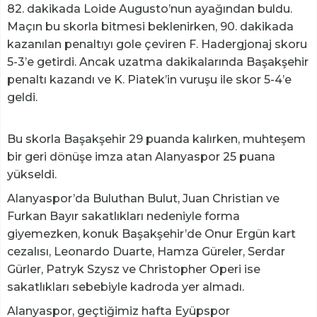
82. dakikada Loide Augusto’nun ayağından buldu.
Maçın bu skorla bitmesi beklenirken, 90. dakikada
kazanılan penaltıyı gole çeviren F. Hadergjonaj skoru
5-3’e getirdi. Ancak uzatma dakikalarında Başakşehir
penaltı kazandı ve K. Piatek’in vuruşu ile skor 5-4’e
geldi.
Bu skorla Başakşehir 29 puanda kalırken, muhteşem
bir geri dönüşe imza atan Alanyaspor 25 puana
yükseldi.
Alanyaspor’da Buluthan Bulut, Juan Christian ve
Furkan Bayır sakatlıkları nedeniyle forma
giyemezken, konuk Başakşehir’de Onur Ergün kart
cezalısı, Leonardo Duarte, Hamza Güreler, Serdar
Gürler, Patryk Szysz ve Christopher Operi ise
sakatlıkları sebebiyle kadroda yer almadı.
Alanyaspor, geçtiğimiz hafta Eyüpspor