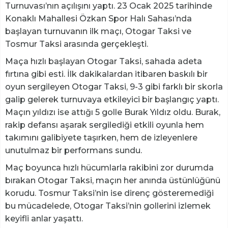
Turnuvası’nın açılışını yaptı. 23 Ocak 2025 tarihinde
Konaklı Mahallesi Özkan Spor Halı Sahası’nda
başlayan turnuvanın ilk maçı, Otogar Taksi ve
Tosmur Taksi arasında gerçekleşti.
Maça hızlı başlayan Otogar Taksi, sahada adeta
fırtına gibi esti. İlk dakikalardan itibaren baskılı bir
oyun sergileyen Otogar Taksi, 9-3 gibi farklı bir skorla
galip gelerek turnuvaya etkileyici bir başlangıç yaptı.
Maçın yıldızı ise attığı 5 golle Burak Yıldız oldu. Burak,
rakip defansı aşarak sergilediği etkili oyunla hem
takımını galibiyete taşırken, hem de izleyenlere
unutulmaz bir performans sundu.
Maç boyunca hızlı hücumlarla rakibini zor durumda
bırakan Otogar Taksi, maçın her anında üstünlüğünü
korudu. Tosmur Taksi’nin ise direnç gösteremediği
bu mücadelede, Otogar Taksi’nin gollerini izlemek
keyifli anlar yaşattı.