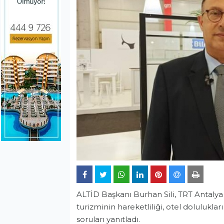
ALTİD Başkanı Burhan Sili, TRT Antaly
turizminin hareketliliği, otel dolulukları 
soruları yanıtladı.