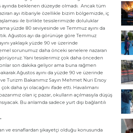
yıs ayında beklenen düzeyde olmadı. Ancak tüm
Haziran ayı itibariyle özellikle bizim bölgemizde, iç
laması ile birlikte tesislerimizde doluluklar
alama yüzde 80 seviyesinde ve Temmuz ayını da
ttık. Ağustos ayı da görünüşe göre Temmuz
ayını yaklaşık yüzde 90 ve üzerinde
temel sorunumuz daha önceki senelere nazaran
 görüyoruz. Yani tesislerimiz çok daha önceden
onlar son dakika geliyor ama buna rağmen
 bakarak Ağustos ayını da yüzde 90 ve üzerinde
 ve Turizm Bakanımız Sayın Mehmet Nuri Ersoy
 çok daha iyi olacağını ifade etti. Havalimanı
pazarımız olan iç pazar, okulların açılmasıyla düşüş
sıyacak. Bu anlamda sadece yurt dışı bağlantılı
”
ndan ve esnaflardan şikayetçi olduğu konusunda