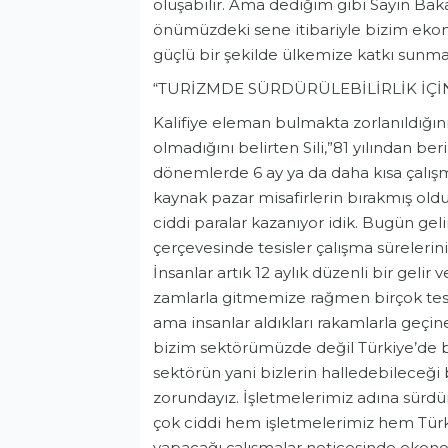
oluşabilir. Ama dediğim gibi Sayın Bak
önümüzdeki sene itibariyle bizim eko
güçlü bir şekilde ülkemize katkı sunma
“TURİZMDE SÜRDÜRÜLEBİLİRLİK İÇİ
Kalifiye eleman bulmakta zorlanıldığın
olmadığını belirten Sili,”81 yılından be
dönemlerde 6 ay ya da daha kısa çalış
kaynak pazar misafirlerin bırakmış oldu
ciddi paralar kazanıyor idik. Bugün g
çerçevesinde tesisler çalışma sürelerin
İnsanlar artık 12 aylık düzenli bir gelir 
zamlarla gitmemize rağmen birçok tes
ama insanlar aldıkları rakamlarla geç
bizim sektörümüzde değil Türkiye’de bö
sektörün yani bizlerin halledebileceği
zorundayız. İşletmelerimiz adına sürdür
çok ciddi hem işletmelerimiz hem Türk
yapacağı çalışmalar neticesinde ekonom