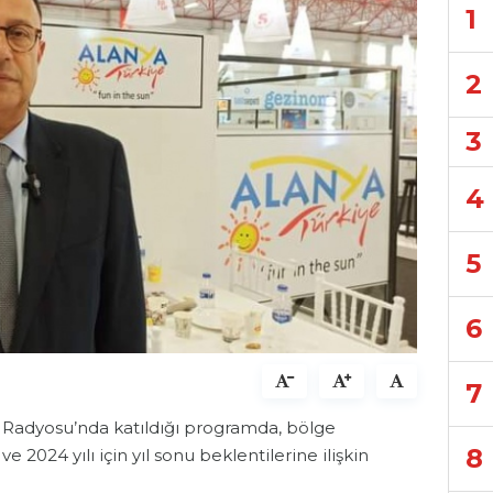
1
2
3
4
5
6
7
a Radyosu’nda katıldığı programda, bölge
8
ve 2024 yılı için yıl sonu beklentilerine ilişkin