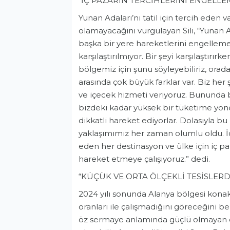
“İÇ PAZARIN TERCİHLERİNİ ENGELL
Yunan Adaları’nı tatil için tercih eden
olamayacağını vurgulayan Sili, “Yunan 
başka bir yere hareketlerini engelle
karşılaştırılmıyor. Bir şeyi karşılaştırır
bölgemiz için şunu söyleyebiliriz, oradaki 
arasında çok büyük farklar var. Biz her
ve içecek hizmeti veriyoruz. Bununda b
bizdeki kadar yüksek bir tüketime yön
dikkatli hareket ediyorlar. Dolasıyla b
yaklaşımımız her zaman olumlu oldu. İç 
eden her destinasyon ve ülke için iç p
hareket etmeye çalışıyoruz.” dedi.
“KÜÇÜK VE ORTA ÖLÇEKLİ TESİSLERD
2024 yılı sonunda Alanya bölgesi konak
oranları ile çalışmadığını göreceğini be
öz sermaye anlamında güçlü olmayan özel