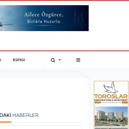
k
Kültür
DAKİ
HABERLER