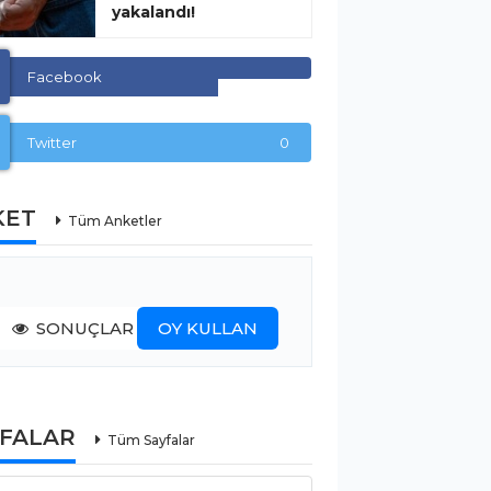
yakalandı!
Facebook
Twitter
0
KET
Tüm Anketler
SONUÇLAR
OY KULLAN
YFALAR
Tüm Sayfalar