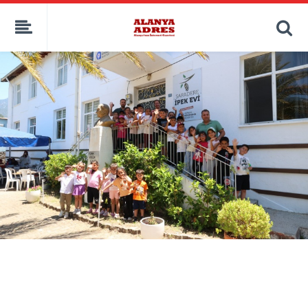
kaçak bahis
deneme bonusu
casino siteleri
canlı bahis siteleri
deneme bonusu veren siteler
bahis siteleri
porno izle