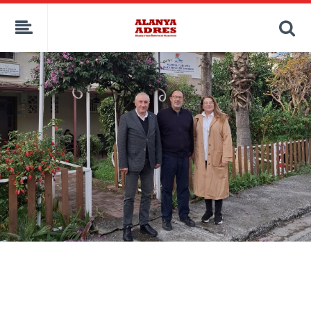
kaçak bahis
deneme bonusu
casino siteleri
canlı bahis siteleri
deneme bonusu veren siteler
bahis siteleri
porno izle