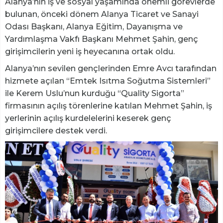
Alanya’nın iş ve sosyal yaşamında önemli görevlerde
bulunan, önceki dönem Alanya Ticaret ve Sanayi
Odası Başkanı, Alanya Eğitim, Dayanışma ve
Yardımlaşma Vakfı Başkanı Mehmet Şahin, genç
girişimcilerin yeni iş heyecanına ortak oldu.
Alanya’nın sevilen gençlerinden Emre Avcı tarafından
hizmete açılan “Emtek Isıtma Soğutma Sistemleri”
ile Kerem Uslu’nun kurduğu “Quality Sigorta”
firmasının açılış törenlerine katılan Mehmet Şahin, iş
yerlerinin açılış kurdelelerini keserek genç
girişimcilere destek verdi.