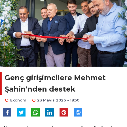
Genç girişimcilere Mehmet
Şahin'nden destek
Ekonomi
23 Mayıs 2026 - 18:50