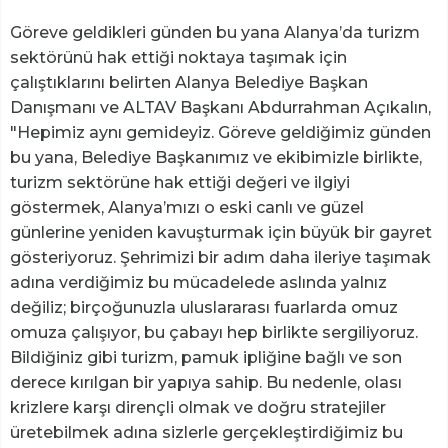
Göreve geldikleri günden bu yana Alanya’da turizm
sektörünü hak ettiği noktaya taşımak için
çalıştıklarını belirten Alanya Belediye Başkan
Danışmanı ve ALTAV Başkanı Abdurrahman Açıkalın,
"Hepimiz aynı gemideyiz. Göreve geldiğimiz günden
bu yana, Belediye Başkanımız ve ekibimizle birlikte,
turizm sektörüne hak ettiği değeri ve ilgiyi
göstermek, Alanya’mızı o eski canlı ve güzel
günlerine yeniden kavuşturmak için büyük bir gayret
gösteriyoruz. Şehrimizi bir adım daha ileriye taşımak
adına verdiğimiz bu mücadelede aslında yalnız
değiliz; birçoğunuzla uluslararası fuarlarda omuz
omuza çalışıyor, bu çabayı hep birlikte sergiliyoruz.
Bildiğiniz gibi turizm, pamuk ipliğine bağlı ve son
derece kırılgan bir yapıya sahip. Bu nedenle, olası
krizlere karşı dirençli olmak ve doğru stratejiler
üretebilmek adına sizlerle gerçekleştirdiğimiz bu