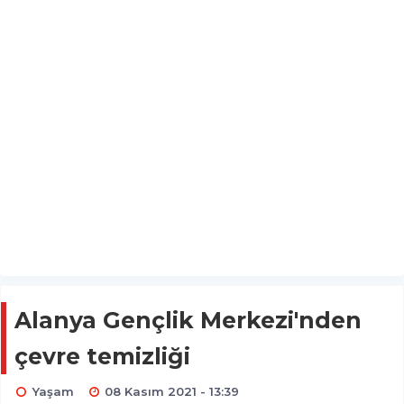
Alanya Gençlik Merkezi'nden
çevre temizliği
Yaşam
08 Kasım 2021 - 13:39