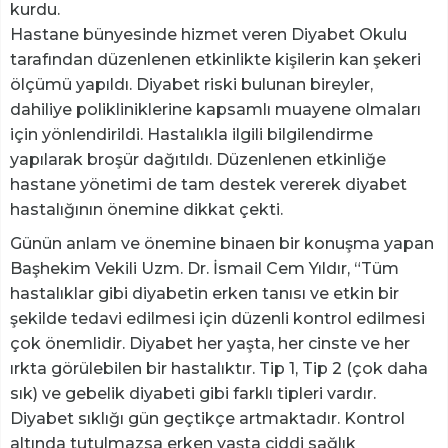
kurdu.
Hastane bünyesinde hizmet veren Diyabet Okulu
tarafından düzenlenen etkinlikte kişilerin kan şekeri
ölçümü yapıldı. Diyabet riski bulunan bireyler,
dahiliye polikliniklerine kapsamlı muayene olmaları
için yönlendirildi. Hastalıkla ilgili bilgilendirme
yapılarak broşür dağıtıldı. Düzenlenen etkinliğe
hastane yönetimi de tam destek vererek diyabet
hastalığının önemine dikkat çekti.
Günün anlam ve önemine binaen bir konuşma yapan
Başhekim Vekili Uzm. Dr. İsmail Cem Yıldır, “Tüm
hastalıklar gibi diyabetin erken tanısı ve etkin bir
şekilde tedavi edilmesi için düzenli kontrol edilmesi
çok önemlidir. Diyabet her yaşta, her cinste ve her
ırkta görülebilen bir hastalıktır. Tip 1, Tip 2 (çok daha
sık) ve gebelik diyabeti gibi farklı tipleri vardır.
Diyabet sıklığı gün geçtikçe artmaktadır. Kontrol
altında tutulmazsa erken yaşta ciddi sağlık