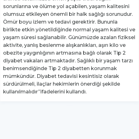
sorunlarına ve ölüme yol açabilen, yaşam kalitesini
olumsuz etkileyen önemli bir halk sağlığı sorunudur.
Ömür boyu izlem ve tedavi gerektirir. Bununla
birlikte etkin yönetildiğinde normal yaşam kalitesi ve
yaşam süresi sağlanabilir. Günümüzde azalan fiziksel
aktivite, yanlış beslenme alışkanlıkları, aşırı kilo ve
obezite yaygınlığının artmasına bağlı olarak Tip 2
diyabet vakaları artmaktadır. Sağlıklı bir yaşam tarzı
benimsendiğinde Tip 2 diyabetten korunmak
mümkündür. Diyabet tedavisi kesintisiz olarak
sürdürülmeli, ilaçlar hekimlerin önerdiği şekilde
kullanılmalıdır”ifadelerini kullandı.
YUKARI ÇIK