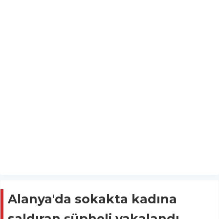
Alanya'da sokakta kadına
saldıran şüpheli yakalandı