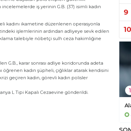
 incelemelerde iş yerinin G.B. (37) isimli kadın
9
eli kadını ikametine düzenlenen operasyonla
1
zindeki işlemlerinin ardından adliyeye sevk edilen
uklama talebiyle nöbetçi sulh ceza hakimliğine
n G.B., karar sonrası adliye koridorunda adeta
ı öğrenen kadın şüpheli, çığlıklar atarak kendisini
izi geçiren kadın, görevli kadın polisler
1
anya L Tipi Kapalı Cezaevine gönderildi.
Avsallar'da mağazadan hırsızlık yapan 2 şüpheli tutuklandı!
Gazipaşa’da dereye uçan otomobilin sürücüsü yaralandı!
Asayiş
SON