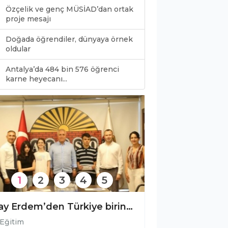
Özçelik ve genç MÜSİAD’dan ortak
proje mesajı
Doğada öğrendiler, dünyaya örnek
oldular
Antalya’da 484 bin 576 öğrenci
0
karne heyecanı...
1
2
3
4
5
Eray Erdem’den Türkiye birincilerine anlamlı destek!
Eğitim
Eğitim