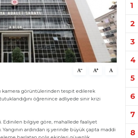
1
2
3
4
5
ğı kamera görüntülerinden tespit edilerek
6
uklandığını öğrenince adliyede sinir krizi
7
Edinilen bilgiye göre, mahallede faaliyet
tı. Yangının ardından iş yerinde büyük çapta maddi
8
nceleme başlatan polis ekipleri güvenlik