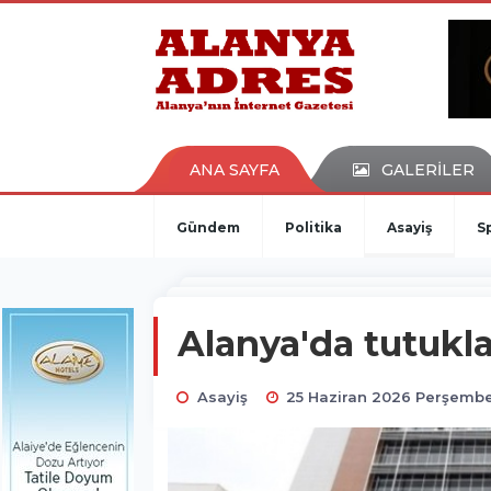
kaçak bahis
deneme bonusu
casino siteleri
canlı bahis siteleri
deneme bonusu veren siteler
bahis siteleri
ANA SAYFA
GALERİLER
porno izle
Gündem
Politika
Asayiş
S
Alanya'da tutuklan
Asayiş
25 Haziran 2026 Perşembe 