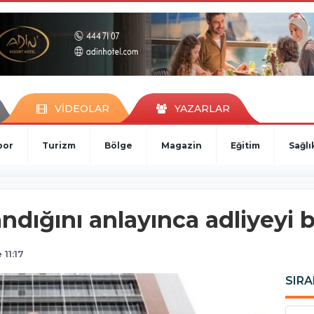
VİDEOLAR
YAZARLAR
por
Turizm
Bölge
Magazin
Eğitim
Sağlı
dığını anlayınca adliyeyi bi
11:17
SIRA