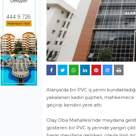
Alanya’da bir PVC iş yerini kundakladı
yakalanan kadın şüpheli, mahkemece tut
geçirip kendini yere attı.
Olay Oba Mahallesi'nde meydana geldi. 
gösteren bir PVC iş yerinde yangın çık
hasar meydana gelirken, olayla ilgili i