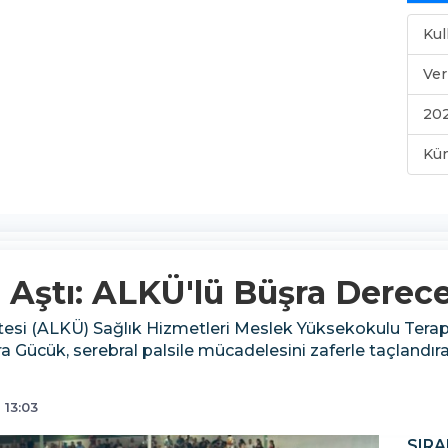
Kul
Ver
202
Kü
e Aştı: ALKÜ'lü Büşra Dere
tesi (ALKÜ) Sağlık Hizmetleri Meslek Yüksekokulu Tera
 Gücük, serebral palsile mücadelesini zaferle taçlandıra
 13:03
SIRA