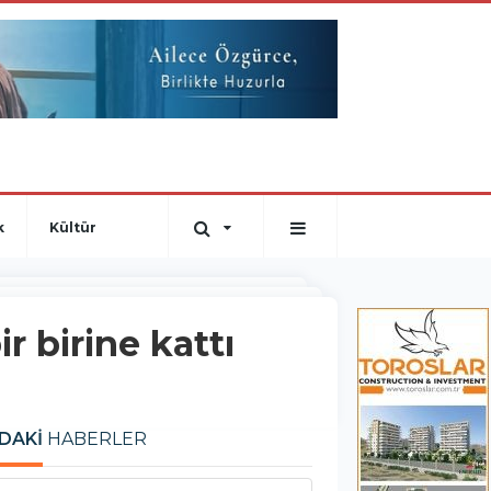
k
Kültür
r birine kattı
DAKİ
HABERLER