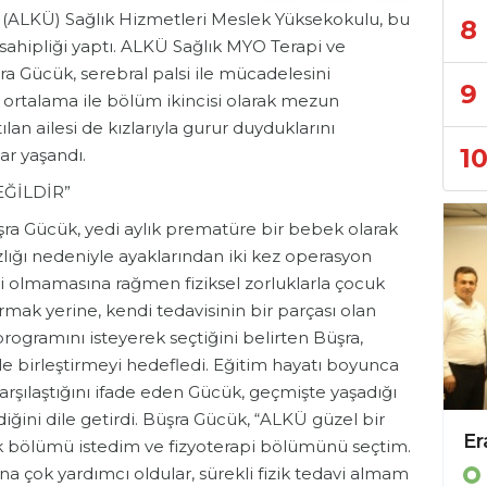
 (ALKÜ) Sağlık Hizmetleri Meslek Yüksekokulu, bu
8
v sahipliği yaptı. ALKÜ Sağlık MYO Terapi ve
a Gücük, serebral palsi ile mücadelesini
9
8 ortalama ile bölüm ikincisi olarak mezun
an ailesi de kızlarıyla gurur duyduklarını
1
ar yaşandı.
EĞİLDİR”
ra Gücük, yedi aylık prematüre bir bebek olarak
lığı nedeniyle ayaklarından iki kez operasyon
li olmamasına rağmen fiziksel zorluklarla çocuk
rmak yerine, kendi tedavisinin bir parçası olan
programını isteyerek seçtiğini belirten Büşra,
le birleştirmeyi hedefledi. Eğitim hayatı boyunca
 karşılaştığını ifade eden Gücük, geçmişte yaşadığı
ğini dile getirdi. Büşra Gücük, “ALKÜ güzel bir
ık bölümü istedim ve fizyoterapi bölümünü seçtim.
 çok yardımcı oldular, sürekli fizik tedavi almam