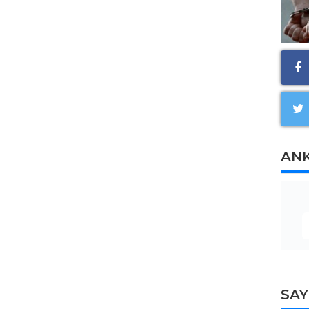
AN
SA