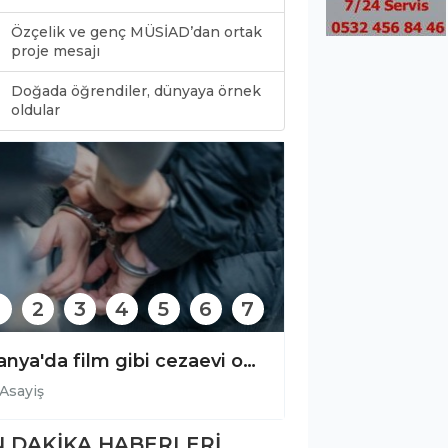
Özçelik ve genç MÜSİAD’dan ortak
proje mesajı
Doğada öğrendiler, dünyaya örnek
0
oldular
2
3
4
5
6
7
Alanya'da film gibi cezaevi operasyonu!
Asayiş
Asayiş
 DAKİKA HABERLERİ