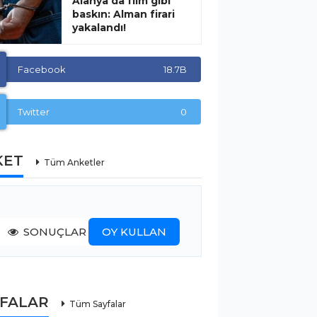
Alanya’da film gibi
baskın: Alman firari
yakalandı!
Facebook
18.7B
Twitter
0
KET
Tüm Anketler
SONUÇLAR
OY KULLAN
YFALAR
Tüm Sayfalar