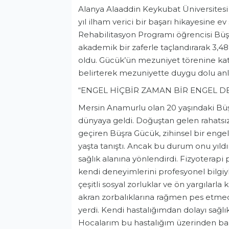
Alanya Alaaddin Keykubat Üniversitesi
yıl ilham verici bir başarı hikayesine e
Rehabilitasyon Programı öğrencisi Büşr
akademik bir zaferle taçlandırarak 3,4
oldu. Gücük’ün mezuniyet törenine katıl
belirterek mezuniyette duygu dolu anl
“ENGEL HİÇBİR ZAMAN BİR ENGEL D
Mersin Anamurlu olan 20 yaşındaki Büş
dünyaya geldi. Doğuştan gelen rahatsız
geçiren Büşra Gücük, zihinsel bir enge
yaşta tanıştı. Ancak bu durum onu yıldı
sağlık alanına yönlendirdi. Fizyoterapi 
kendi deneyimlerini profesyonel bilgiy
çeşitli sosyal zorluklar ve ön yargılarla
akran zorbalıklarına rağmen pes etmedi
yerdi. Kendi hastalığımdan dolayı sağl
Hocalarım bu hastalığım üzerinden bana