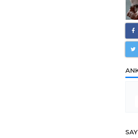
AN
SA