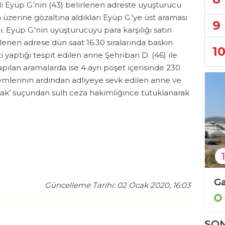
eli Eyüp G.'nin (43) belirlenen adreste uyuşturucu
 üzerine gözaltına aldıkları Eyüp G.’ye üst araması
9
. Eyüp G.'nin uyuşturucuyu para karşılığı satın
rlenen adrese dün saat 16.30 sıralarında baskın
1
 yaptığı tespit edilen anne Şehriban D. (46) ile
yapılan aramalarda ise 4 ayrı poşet içerisinde 230
şlemlerinin ardından adliyeye sevk edilen anne ve
ak’ suçundan sulh ceza hakimliğince tutuklanarak
1
Sosyal medya paylaşımları nedeniyle cezaevine gönderildi!
Alanya ve çevresinde kaçak operasyonu!
Güncelleme Tarihi: 02 Ocak 2020, 16:03
Asayiş
SON