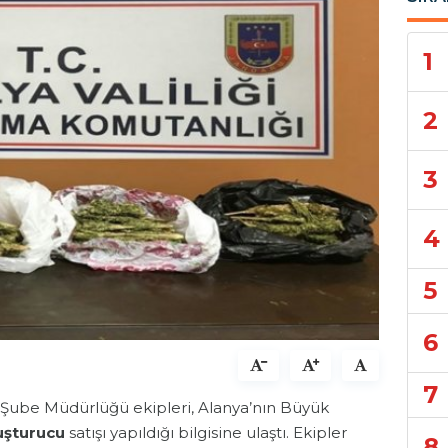
1
2
3
4
5
6
7
Şube Müdürlüğü ekipleri, Alanya’nın Büyük
uşturucu
satışı yapıldığı bilgisine ulaştı. Ekipler
8