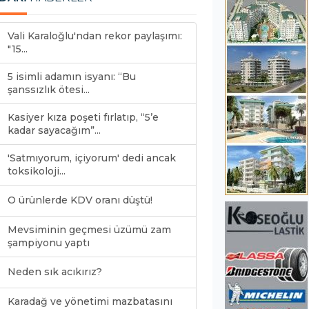
Vali Karaloğlu'ndan rekor paylaşımı:
"15...
5 isimli adamın isyanı: “Bu
şanssızlık ötesi...
Kasiyer kıza poşeti fırlatıp, “5’e
kadar sayacağım”...
'Satmıyorum, içiyorum' dedi ancak
toksikoloji...
O ürünlerde KDV oranı düştü!
Mevsiminin geçmesi üzümü zam
şampiyonu yaptı
Neden sık acıkırız?
Karadağ ve yönetimi mazbatasını