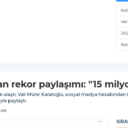
Kul
Ver
202
Kü
an rekor paylaşımı: "15 mil
ne ulaştı, Vali Münir Karaloğlu, sosyal medya hesabından
le paylaştı.
:09
SIRA