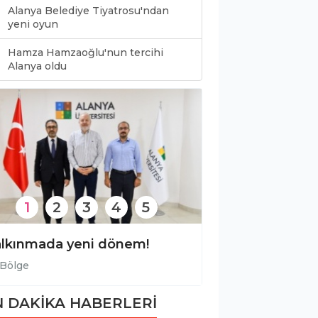
Alanya Belediye Tiyatrosu'ndan
yeni oyun
Hamza Hamzaoğlu'nun tercihi
0
Alanya oldu
1
2
3
4
5
lkınmada yeni dönem!
Bölge
Bölge
 DAKİKA HABERLERİ