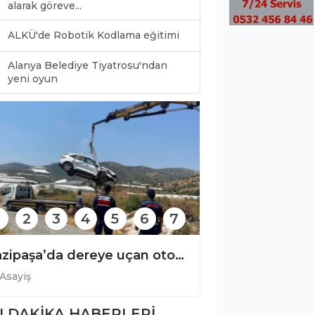
alarak göreve...
ALKÜ'de Robotik Kodlama eğitimi
Alanya Belediye Tiyatrosu'ndan
0
yeni oyun
2
3
4
5
6
7
Gazipaşa’da dereye uçan otomobilin sürücüsü yaralandı!
Asayiş
Asayiş
 DAKİKA HABERLERİ