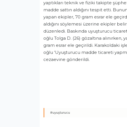
yaptıkları teknik ve fiziki takipte şüph
madde sattın aldığını tespit etti. Bunun
yapan ekipler, 70 gram esrar ele geçirdi
aldığını söylemesi üzerine ekipler beli
düzenledi. Baskında uyuşturucu ticareti
oğlu Tolga D. (26) gözaltına alınırken, 
gram esrar ele geçirildi. Karakoldaki i
oğlu ‘Uyuşturucu madde ticareti yapm
cezaevine gönderildi.
Asayiş
#uyuşturucu