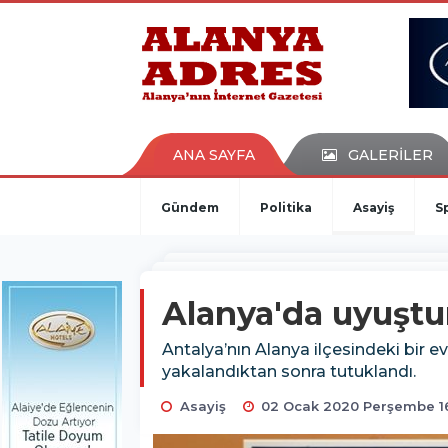
kaçak bahis
deneme bonusu
casino siteleri
canlı bahis siteleri
deneme bonusu veren siteler
bahis siteleri
ANA SAYFA
GALERİLER
porno izle
Gündem
Politika
Asayiş
S
Alanya'da uyuştu
Antalya’nın Alanya ilçesindeki bir 
yakalandıktan sonra tutuklandı.
Asayiş
02 Ocak 2020 Perşembe 1