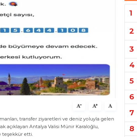
1
2
3
4
5
6
7
manları, transfer ziyaretleri ve deniz yoluyla gelen
rak açıklayan Antalya Valisi Münir Karaloğlu,
8
teşekkür etti.