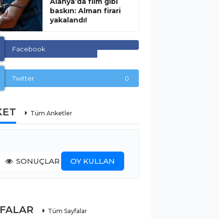
Alanya’da film gibi
baskın: Alman firari
yakalandı!
Facebook
Twitter
0
KET
Tüm Anketler
SONUÇLAR
OY KULLAN
YFALAR
Tüm Sayfalar