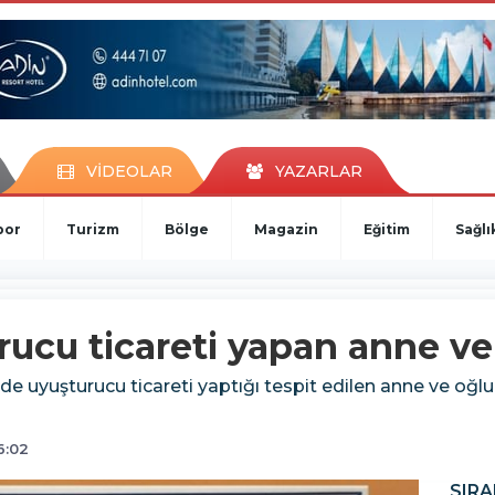
VİDEOLAR
YAZARLAR
por
Turizm
Bölge
Magazin
Eğitim
Sağlı
rucu ticareti yapan anne ve
evde uyuşturucu ticareti yaptığı tespit edilen anne ve oğ
6:02
SIRA