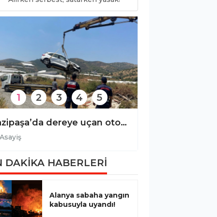
1
2
3
4
5
Gazipaşa’da dereye uçan otomobilin sürücüsü yaralandı!
Asayiş
Asayiş
 DAKİKA HABERLERİ
Alanya sabaha yangın
kabusuyla uyandı!