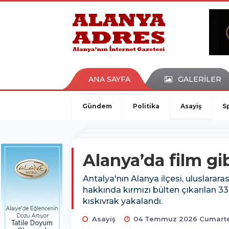
kaçak bahis
deneme bonusu
casino siteleri
canlı bahis siteleri
deneme bonusu veren siteler
bahis siteleri
ANA SAYFA
GALERİLER
porno izle
Gündem
Politika
Asayiş
S
Alanya’da film gib
Antalya'nın Alanya ilçesi, uluslarara
hakkında kırmızı bülten çıkarılan 3
kıskıvrak yakalandı.
Asayiş
04 Temmuz 2026 Cumartes