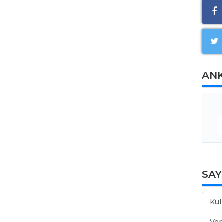
AN
SA
Kul
Ver