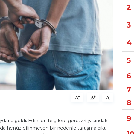
2
3
4
5
6
7
8
9
ana geldi. Edinilen bilgilere göre, 24 yaşındaki
ında henüz bilinmeyen bir nedenle tartışma çıktı.
1