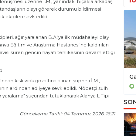
önüşmesi üzerine İ.M., yanındaki bıçakla arkadaşı
vatandaşların olayı görerek durumu bildirmesi
k ekipleri sevk edildi.
ipleri, ağır yaralanan B.A.'ya ilk müdahaleyi olay
nya Eğitim ve Araştırma Hastanesi'ne kaldırılan
davisi süren gencin hayati tehlikesinin devam ettiği
di
ndan kıskıvrak gözaltına alınan şüpheli İ.M.,
ın ardından adliyeye sevk edildi. Nöbetçi sulh
en yaralama" suçundan tutuklanarak Alanya L Tipi
SON
Güncelleme Tarihi: 04 Temmuz 2026, 16:21