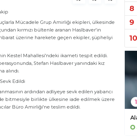
8
akip
9
larla Mücadele Grup Amirliği ekipleri, ülkesinde
çundan kırmızı bültenle aranan Haslbaver'in
1
stihbarat üzerine harekete geçen ekipler, şüpheliyi
inin Kestel Mahallesi'ndeki ikameti tespit edildi.
erasyonunda, Stefan Haslbaver yanındaki kız
a alındı.
Sevk Edildi
anmasının ardından adliyeye sevk edilen yabancı
de bitmesiyle birlikte ülkesine iade edilmek üzere
1
ılar Büro Amirliği'ne teslim edildi.
Avsallar'da mağazadan hırsızlık yapan 2 şüpheli tutuklandı!
Gazipaşa’da dereye uçan otomobilin sürücüsü yaralandı!
Asayiş