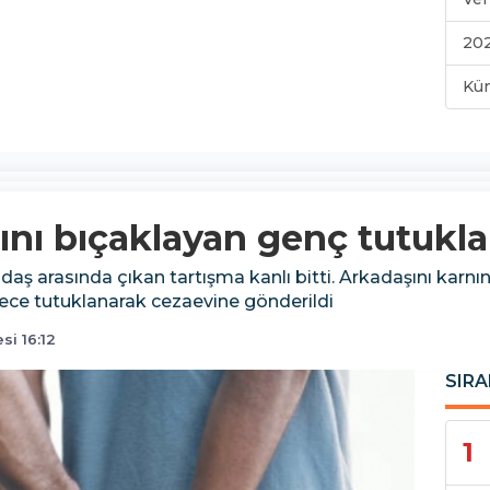
202
Kü
şını bıçaklayan genç tutukla
adaş arasında çıkan tartışma kanlı bitti. Arkadaşını karn
ece tutuklanarak cezaevine gönderildi
i 16:12
SIRA
1