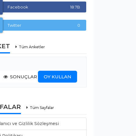
Facebook
18.7B
Twitter
0
KET
Tüm Anketler
SONUÇLAR
OY KULLAN
YFALAR
Tüm Sayfalar
lanıcı ve Gizlilik Sözleşmesi
i Politikası