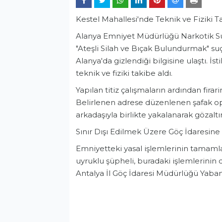
Kestel Mahallesi'nde Teknik ve Fiziki T
Alanya Emniyet Müdürlüğü Narkotik Suç
"Ateşli Silah ve Bıçak Bulundurmak" su
Alanya'da gizlendiği bilgisine ulaştı. İ
teknik ve fiziki takibe aldı.
Yapılan titiz çalışmaların ardından firar
Belirlenen adrese düzenlenen şafak op
arkadaşıyla birlikte yakalanarak gözaltın
Sınır Dışı Edilmek Üzere Göç İdaresine 
Emniyetteki yasal işlemlerinin tamaml
uyruklu şüpheli, buradaki işlemlerinin 
Antalya İl Göç İdaresi Müdürlüğü Yabanc
Asayiş