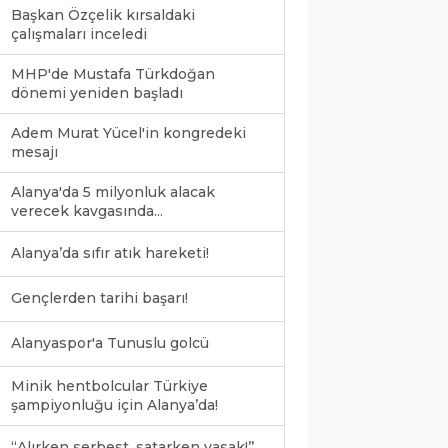
Başkan Özçelik kırsaldaki
çalışmaları inceledi
MHP'de Mustafa Türkdoğan
dönemi yeniden başladı
Adem Murat Yücel'in kongredeki
mesajı
Alanya'da 5 milyonluk alacak
verecek kavgasında...
Alanya’da sıfır atık hareketi!
Gençlerden tarihi başarı!
Alanyaspor'a Tunuslu golcü
Minik hentbolcular Türkiye
şampiyonluğu için Alanya’da!
0
‘‘Alırken serbest, satarken yasak!’’