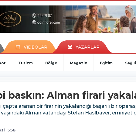
VİDEOLAR
YAZARLAR
por
Turizm
Bölge
Magazin
Eğitim
Sağlı
i baskın: Alman firari yakal
sı çapta aranan bir firarinin yakalandığı başarılı bir oper
3 yaşındaki Alman vatandaşı Stefan Haslbaver, emniyet g
i 15:58