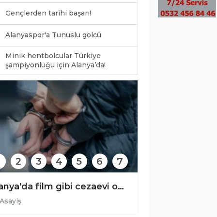
Gençlerden tarihi başarı!
Alanyaspor'a Tunuslu golcü
Minik hentbolcular Türkiye
0
şampiyonluğu için Alanya’da!
2
3
4
5
6
7
Alanya'da film gibi cezaevi operasyonu!
Asayiş
Asayiş