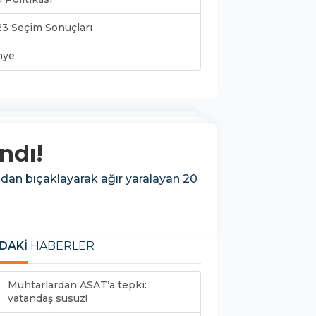
3 Seçim Sonuçları
nye
ndı!
ından bıçaklayarak ağır yaralayan 20
DAKİ
HABERLER
Muhtarlardan ASAT’a tepki:
vatandaş susuz!