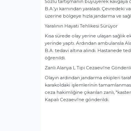
Sözlü tartışmanın büyüyerek kavgaya d
B.A.'yı karnından yaraladı. Çevredeki 
üzerine bölgeye hızla jandarma ve sağlı
Yaralının Hayati Tehlikesi Sürüyor
Kısa sürede olay yerine ulaşan sağlık ek
yerinde yaptı. Ardından ambulansla Ala
B.A. tedavi altına alındı. Hastanede te
öğrenildi.
Zanlı Alanya L Tipi Cezaevi'ne Gönderil
Olayın ardından jandarma ekipleri tarafı
karakoldaki işlemlerinin tamamlanmasın
ceza hakimliğine çıkarılan zanlı, "kast
Kapalı Cezaevi'ne gönderildi.